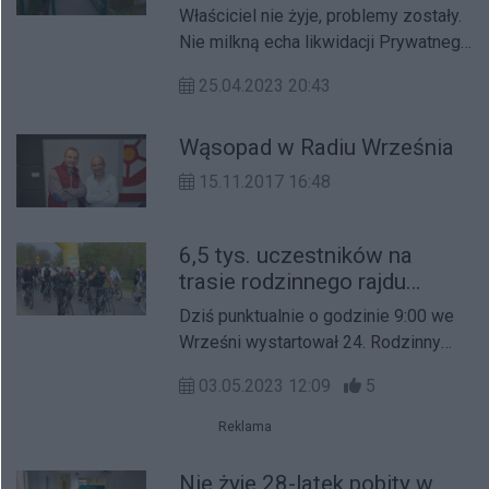
zamknięcia przedszkola
Właściciel nie żyje, problemy zostały.
helikopter Lotniczego Pogotowia
Nie milkną echa likwidacji Prywatnego
Ratunkowego.
Rodzinkowego Przedszkola
25.04.2023 20:43
Troskliwe Misie we Wrześni.
Wąsopad w Radiu Września
15.11.2017 16:48
6,5 tys. uczestników na
trasie rodzinnego rajdu
rowerowego (galeria)
Dziś punktualnie o godzinie 9:00 we
Wrześni wystartował 24. Rodzinny
Rajd Rowerowy. Jego start
03.05.2023 12:09
5
wyznaczono na ulicy Armii Poznań,
metę z kolei na boisku sportowym w
Reklama
Sokołowie.
Nie żyje 28-latek pobity w