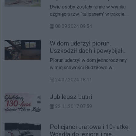
ranne
Dwie osoby zostały ranne w wyniku
dźgnięcia tzw. "tulipanem" w trakcie
bójki z udziałem obcokrajowców. Do
08.09.2024 09:54
sprawy policja zatrzymała
Argentyńczyka oraz Kolumbijczyków.
W dom uderzył piorun.
Uszkodził dach i powybijał
okna (ZDJĘCIA)
Piorun uderzył w dom jednorodzinny
w miejscowości Budziłowo w
powiecie wrzesińskim.
24.07.2024 18:11
Jubileusz Lutni
22.11.2017 07:59
Policjanci uratowali 10-latkę.
Wpadła do jeziora i nie