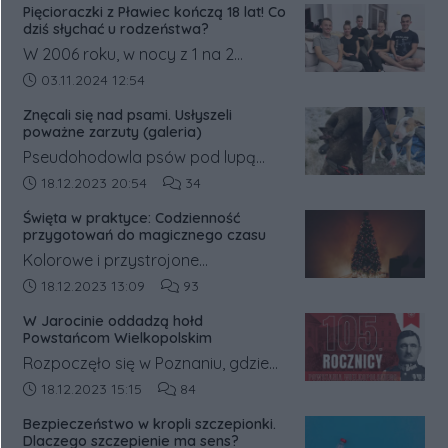
Pięcioraczki z Pławiec kończą 18 lat! Co
dziś słychać u rodzeństwa?
W 2006 roku, w nocy z 1 na 2
listopada, w Pławcach w powiecie
Data dodania artykułu:
03.11.2024 12:54
średzkim na świat przyszły
Znęcali się nad psami. Usłyszeli
pięcioraczki.
poważne zarzuty (galeria)
Pseudohodowla psów pod lupą
prokuratury. Była ona prowadzona
Data dodania artykułu:
Liczba komentarzy artykułu:
18.12.2023 20:54
34
w gm. Książ Wielkopolski w pow.
Święta w praktyce: Codzienność
śremskim. Na jej trop wpadli
przygotowań do magicznego czasu
inspektorzy weterynaryjni, którzy o
Kolorowe i przystrojone
sprawie powiadomili policję.
świątecznymi dekoracjami witryny
Data dodania artykułu:
Liczba komentarzy artykułu:
18.12.2023 13:09
93
sklepowe sprawiają, że ciężko
W Jarocinie oddadzą hołd
przejść obok nich obojętnie.
Powstańcom Wielkopolskim
Rozpoczęło się w Poznaniu, gdzie
mieszkańcy walczyli o ziemie
Data dodania artykułu:
Liczba komentarzy artykułu:
18.12.2023 15:15
84
polskie, które trafiły pod zabór
Bezpieczeństwo w kropli szczepionki.
pruski.
Dlaczego szczepienie ma sens?