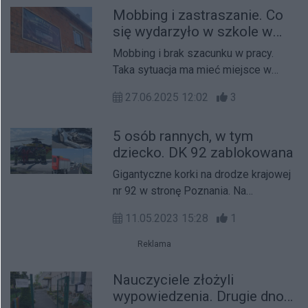
Mobbing i zastraszanie. Co
się wydarzyło w szkole w
Grabowie Królewskim?
Mobbing i brak szacunku w pracy.
Taka sytuacja ma mieć miejsce w
Szkole Podstawowej w Grabowie
27.06.2025 12:02
3
Królewskim w powiecie wrzesińskim.
5 osób rannych, w tym
dziecko. DK 92 zablokowana
Gigantyczne korki na drodze krajowej
nr 92 w stronę Poznania. Na
wysokości miejscowości Przyborki w
11.05.2023 15:28
1
powiecie wrzesińskim zderzyły się
dwa samochody osobowe. Rannych w
Reklama
wypadku zostało pięć osób, w tym
13-latek. Poszkodowani trafili do
Nauczyciele złożyli
szpitali we Wrześni, Gnieźnie i
wypowiedzenia. Drugie dno
Poznaniu. Na miejscu lądował