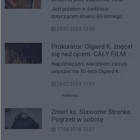
Jest przełom w śledztwie
dotyczącym śmierci 65-letniego
mężczyzny w Bieganowie w pow.
29.01.2024 13:05
wrzesińskim. Jego syn - Olgierd K. -
trafił do aresztu.
Prokurator: Olgierd K. znęcał
się nad ojcem. CAŁY FILM Z
ZATRZYMANIA!
Najpóźniej jutro wieczorem zarzuty
usłyszeć ma 30-letni Olgierd K.
zatrzymany wczoraj w sprawie
26.01.2024 15:31
śmierci 65-letniego ojca.
Reklama
Zmarł ks. Sławomir Stronka.
Pogrzeb w sobotę
17.04.2018 12:21