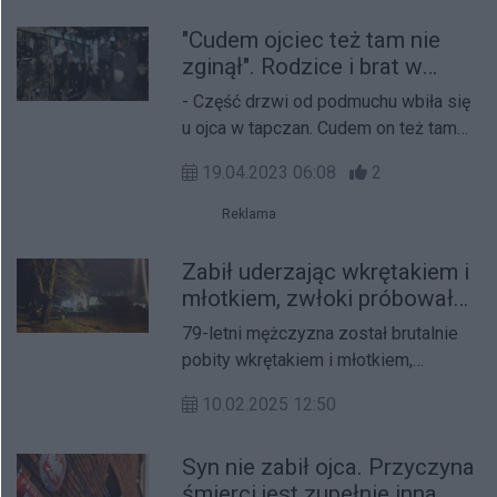
"Cudem ojciec też tam nie
zginął". Rodzice i brat w
szoku po śmierci 39-latka.
- Część drzwi od podmuchu wbiła się
Można im pomóc
u ojca w tapczan. Cudem on też tam
nie zginął - mówi Waldemar
19.04.2023 06:08
2
Maciejewski, brat 39-letniego Artura,
który nie przeżył wybuchu butli z
Reklama
gazem. Do tragedii doszło w
niedzielę wieczorem w Strzałkowie w
Zabił uderzając wkrętakiem i
powiecie słupeckim. Teraz rodzina
młotkiem, zwłoki próbował
liczy straty - także te materialne.
spalić. Brutalne morderstwo
79-letni mężczyzna został brutalnie
Pomagają urzędnicy i sąsiedzi.
w powiecie wrzesińskim
pobity wkrętakiem i młotkiem,
następnie przykryty odpadami, oblany
10.02.2025 12:50
łatwopalną cieczą i podpalony.
Syn nie zabił ojca. Przyczyna
śmierci jest zupełnie inna