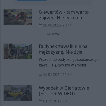
Giewartów - tam warto
zajrzeć! Nie tylko na
weekend (galeria)
26.06.2022 20:14
Reklama
Budynek zawalił się na
mężczyznę. Nie żyje
Wszedł do budynku gospodarczego,
zawalił się, gdy był w środku.
15.07.2024 11:39
Wypadek w Gierłatowie
(FOTO + WIDEO)
01.12.2017 08:31