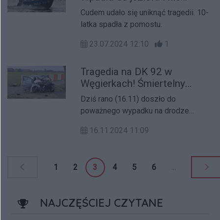
wypłynęła, była już sina
Cudem udało się uniknąć tragedii. 10-
latka spadła z pomostu.
23.07.2024 12:10
1
Tragedia na DK 92 w
Węgierkach! Śmiertelny
wypadek z udziałem
Dziś rano (16.11) doszło do
ciężarówki
poważnego wypadku na drodze
krajowej nr 92 w miejscowości
16.11.2024 11:09
Węgierki, w powiecie wrzesińskim.
1
2
3
4
5
6
...
NAJCZĘŚCIEJ CZYTANE