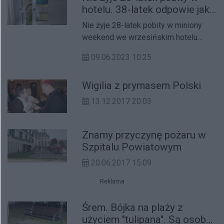
hotelu. 38-latek odpowie jak
za zabójstwo?
Nie żyje 28-latek pobity w miniony
weekend we wrzesińskim hotelu
podczas wieczoru kawalerskiego. O
09.06.2023 10:25
życie nieprzytomnego mężczyzny z
urazem mózgowo-czaszkowym
Wigilia z prymasem Polski
walczyli lekarze na Oddziale
Anestezjologii i Intensywnej Terapii
13.12.2017 20:03
Wielospecjalistycznego Szpitala
Miejskiego w Poznaniu.
Znamy przyczynę pożaru w
Szpitalu Powiatowym
20.06.2017 15:09
Reklama
Śrem. Bójka na plaży z
użyciem "tulipana". Są osoby