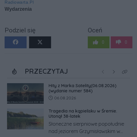
Podziel się
Oceń
0
0
PRZECZYTAJ
Poprzednie
Następne
Kliknij
Hity z Marka Satelity(06.08.2026)
(wydanie numer 584)
Data dodania artykułu:
06.08.2026
Tragedia na kąpielisku w Śremie.
Utonął 38-latek
Słoneczne sierpniowe popołudnie
nad jeziorem Grzymisławskim w