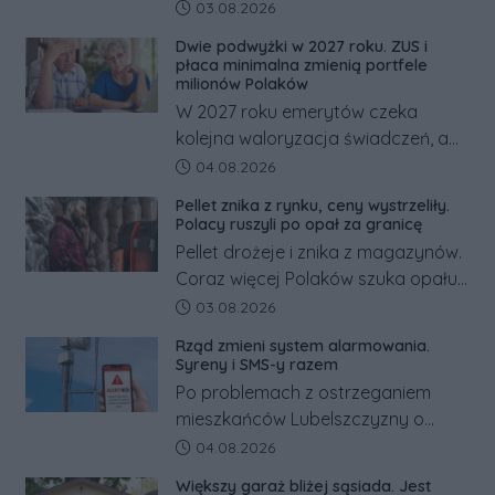
powiecie śremskim zakończyło się
Data dodania artykułu:
03.08.2026
dramatem, którego nie zdołały
Dwie podwyżki w 2027 roku. ZUS i
odwrócić nawet natychmiastowe
płaca minimalna zmienią portfele
działania służb ratunkowych.
milionów Polaków
W 2027 roku emerytów czeka
kolejna waloryzacja świadczeń, a
pracowników podwyżka płacy
Data dodania artykułu:
04.08.2026
minimalnej. Sprawdzamy, ile dzięki
Pellet znika z rynku, ceny wystrzeliły.
tym zmianom zyskają.
Polacy ruszyli po opał za granicę
Pellet drożeje i znika z magazynów.
Coraz więcej Polaków szuka opału
za granicą, gdzie bywa nawet
Data dodania artykułu:
03.08.2026
kilkaset złotych tańszy niż w kraju.
Rząd zmieni system alarmowania.
Co się dzieje?
Syreny i SMS-y razem
Po problemach z ostrzeganiem
mieszkańców Lubelszczyzny o
rosyjskim zagrożeniu rząd
Data dodania artykułu:
04.08.2026
zapowiada połączenie syren
Większy garaż bliżej sąsiada. Jest