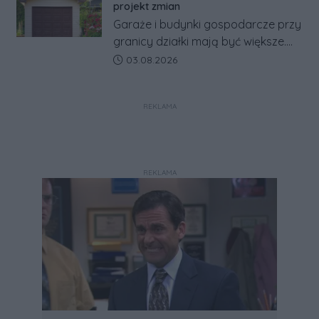
alarmowych, alertów RCB i aplikacji
projekt zmian
w jeden system.
Garaże i budynki gospodarcze przy
granicy działki mają być większe.
Projekt zaostrza też zasady
Data dodania artykułu:
03.08.2026
dotyczące ostrych zakończeń
ogrodzeń.
REKLAMA
REKLAMA