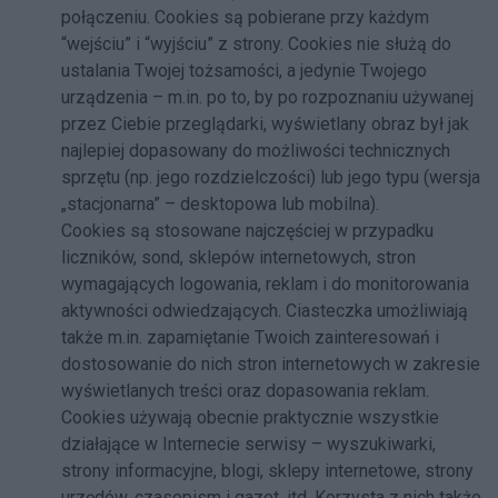
połączeniu. Cookies są pobierane przy każdym
“wejściu” i “wyjściu” z strony. Cookies nie służą do
ustalania Twojej tożsamości, a jedynie Twojego
urządzenia – m.in. po to, by po rozpoznaniu używanej
przez Ciebie przeglądarki, wyświetlany obraz był jak
najlepiej dopasowany do możliwości technicznych
sprzętu (np. jego rozdzielczości) lub jego typu (wersja
„stacjonarna” – desktopowa lub mobilna).
Cookies są stosowane najczęściej w przypadku
liczników, sond, sklepów internetowych, stron
wymagających logowania, reklam i do monitorowania
aktywności odwiedzających. Ciasteczka umożliwiają
także m.in. zapamiętanie Twoich zainteresowań i
dostosowanie do nich stron internetowych w zakresie
wyświetlanych treści oraz dopasowania reklam.
Cookies używają obecnie praktycznie wszystkie
działające w Internecie serwisy – wyszukiwarki,
strony informacyjne, blogi, sklepy internetowe, strony
urzędów, czasopism i gazet, itd. Korzysta z nich także