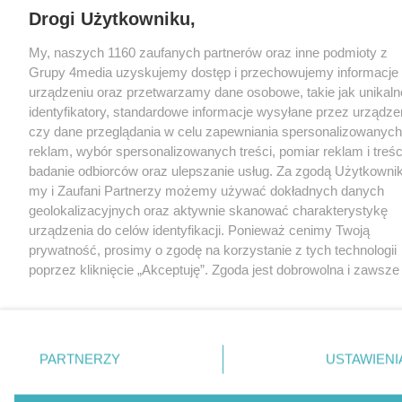
Drogi Użytkowniku,
My, naszych 1160 zaufanych partnerów oraz inne podmioty z
Grupy 4media uzyskujemy dostęp i przechowujemy informacje
urządzeniu oraz przetwarzamy dane osobowe, takie jak unikaln
identyfikatory, standardowe informacje wysyłane przez urządze
czy dane przeglądania w celu zapewniania spersonalizowanych
reklam, wybór spersonalizowanych treści, pomiar reklam i treśc
badanie odbiorców oraz ulepszanie usług. Za zgodą Użytkowni
my i Zaufani Partnerzy możemy używać dokładnych danych
geolokalizacyjnych oraz aktywnie skanować charakterystykę
urządzenia do celów identyfikacji. Ponieważ cenimy Twoją
prywatność, prosimy o zgodę na korzystanie z tych technologii
poprzez kliknięcie „Akceptuję”. Zgoda jest dobrowolna i zawsze
możesz ją zmienić/wycofać klikając przycisk ustawień
prywatności znajdujący się w lewym dolnym rogu strony
.
Niektóre rodzaje przetwarzania danych nie wymagają zgody
użytkownika, ale masz prawo sprzeciwić się takiemu
PARTNERZY
USTAWIENI
przetwarzaniu. Preferencje będą miały zastosowania tylko na te
witrynie.