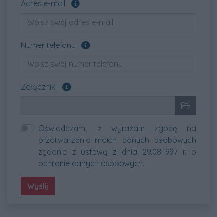
Pole opcjonalne
Adres e-mail
Pole opcjonalne
Numer telefonu
Załącz pliki, które chcesz wysłać. Pole opcjon
Załączniki
Wybrane pliki
Wybierz p
Oświadczam, iż wyrażam zgodę na
przetwarzanie moich danych osobowych
zgodnie z ustawą z dnia 29.08.1997 r. o
ochronie danych osobowych.
Wyślij