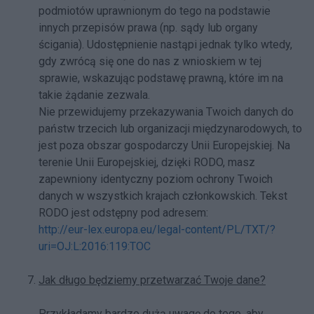
podmiotów uprawnionym do tego na podstawie
innych przepisów prawa (np. sądy lub organy
ścigania). Udostępnienie nastąpi jednak tylko wtedy,
gdy zwrócą się one do nas z wnioskiem w tej
sprawie, wskazując podstawę prawną, które im na
takie żądanie zezwala.
Nie przewidujemy przekazywania Twoich danych do
państw trzecich lub organizacji międzynarodowych, to
jest poza obszar gospodarczy Unii Europejskiej. Na
terenie Unii Europejskiej, dzięki RODO, masz
zapewniony identyczny poziom ochrony Twoich
danych w wszystkich krajach członkowskich. Tekst
RODO jest odstępny pod adresem:
http://eur-lex.europa.eu/legal-content/PL/TXT/?
uri=OJ:L:2016:119:TOC
Jak długo będziemy przetwarzać Twoje dane?
Przykładamy bardzo dużą uwagę do tego, aby