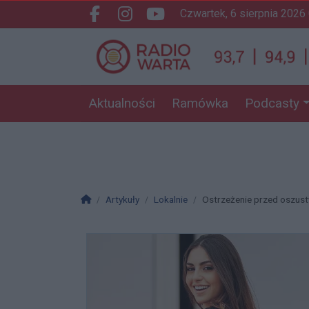
czwartek, 6 sierpnia 2026
Facebook.com
Instagram.com
Youtube.com
Aktualności
Ramówka
Podcasty
Strona główna
Artykuły
Lokalnie
Ostrzeżenie przed oszustw