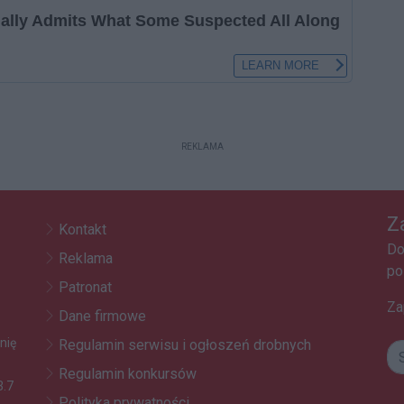
REKLAMA
Z
Kontakt
Do
Reklama
po
Patronat
Za
Dane firmowe
nię
Regulamin serwisu i ogłoszeń drobnych
Regulamin konkursów
3.7
Polityka prywatności