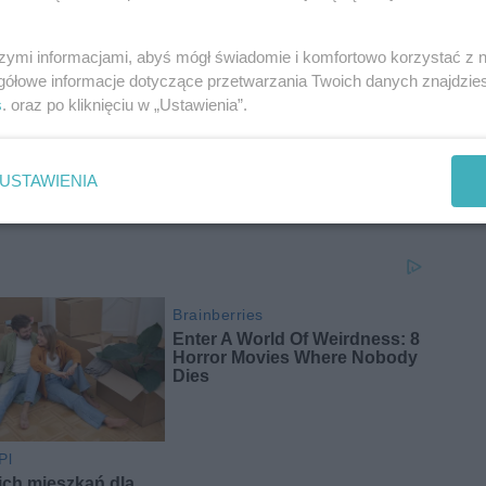
głoś sprawę Policji. Możesz także zgłosić podejrzaną
szymi informacjami, abyś mógł świadomie i komfortowo korzystać z
gółowe informacje dotyczące przetwarzania Twoich danych znajdzi
s
. oraz po kliknięciu w „Ustawienia”.
ch czasach ostrożność w kontaktach z nieznajomymi w
uwaga może prowadzić do znacznych strat finansowych.
USTAWIENIA