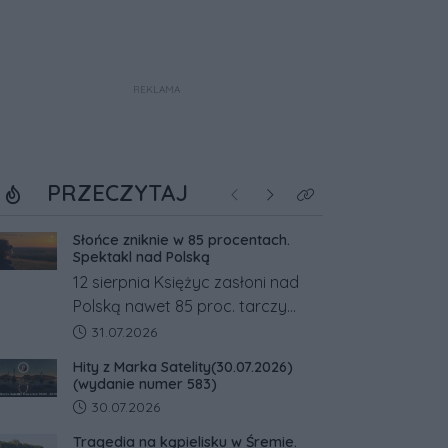
REKLAMA
PRZECZYTAJ
Poprzednie
Następne
Kliknij aby zobaczyć w
Słońce zniknie w 85 procentach.
Spektakl nad Polską
12 sierpnia Księżyc zasłoni nad
Polską nawet 85 proc. tarczy
Słońca. Największe zaćmienie od
Data dodania artykułu:
31.07.2026
27 lat przypadnie tuż przed
Hity z Marka Satelity(30.07.2026)
zachodem.
(wydanie numer 583)
Data dodania artykułu:
30.07.2026
Tragedia na kąpielisku w Śremie.