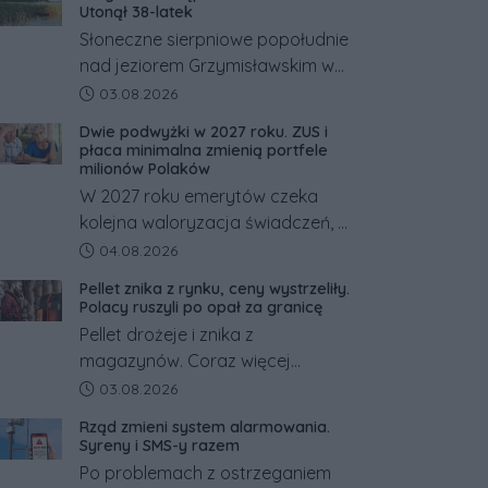
Utonął 38-latek
Słoneczne sierpniowe popołudnie
nad jeziorem Grzymisławskim w
powiecie śremskim zakończyło
Data dodania artykułu:
03.08.2026
się dramatem, którego nie
Dwie podwyżki w 2027 roku. ZUS i
zdołały odwrócić nawet
płaca minimalna zmienią portfele
natychmiastowe działania służb
milionów Polaków
ratunkowych.
W 2027 roku emerytów czeka
kolejna waloryzacja świadczeń, a
pracowników podwyżka płacy
Data dodania artykułu:
04.08.2026
minimalnej. Sprawdzamy, ile dzięki
Pellet znika z rynku, ceny wystrzeliły.
tym zmianom zyskają.
Polacy ruszyli po opał za granicę
Pellet drożeje i znika z
magazynów. Coraz więcej
Polaków szuka opału za granicą,
Data dodania artykułu:
03.08.2026
gdzie bywa nawet kilkaset
Rząd zmieni system alarmowania.
złotych tańszy niż w kraju. Co się
Syreny i SMS-y razem
dzieje?
Po problemach z ostrzeganiem