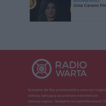
Specjalnie dla Was postanowiliśmy stworzyć rozgłoś
radiową zajmującą się sprawami mieszkańców
naszego regionu.
Nadajemy na częstotliwościach: 9