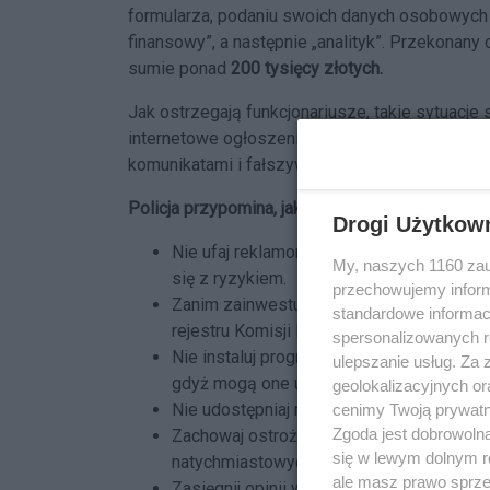
formularza, podaniu swoich danych osobowych i
finansowy”, a następnie „analityk”. Przekonany
sumie ponad
200 tysięcy złotych.
Jak ostrzegają funkcjonariusze, takie sytuacje
internetowe ogłoszenia i obiecują szybki, pew
komunikatami i fałszywymi doradcami finansow
Policja przypomina, jak uchronić się przed po
Drogi Użytkow
Nie ufaj reklamom w internecie, które ob
My, naszych 1160 zau
się z ryzykiem.
przechowujemy informa
Zanim zainwestujesz, sprawdź wiarygodnoś
standardowe informac
rejestru Komisji Nadzoru Finansowego (K
spersonalizowanych re
Nie instaluj programów do zdalnego dost
ulepszanie usług. Za
gdyż mogą one umożliwić oszustom dost
geolokalizacyjnych or
Nie udostępniaj nikomu danych osobowych,
cenimy Twoją prywatno
Zgoda jest dobrowoln
Zachowaj ostrożność wobec osób, które d
się w lewym dolnym r
natychmiastowych decyzji inwestycyjnych
ale masz prawo sprzec
Zasięgnij opinii w banku lub u oficjalneg