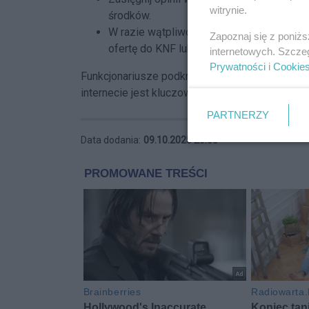
witrynie.
środków.
W razie wątpliwości przerwij kontakt i z
Zapoznaj się z poniż
ofertę do KNF lub CERT Polska.
internetowych. Szcze
Prywatności
i
Cookie
Funkcjonariusze podkreślają, że w dzisiejszy
internecie jest kluczowa. Nawet niewielka nie
PARTNERZY
Data dodania:
09.10.2025 20:53