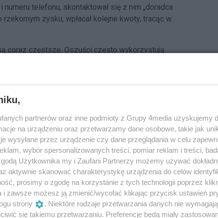
 numeru telefonu, skontaktował się z nim „doradca
 o rzekomym zysku, wpłacał kolejne kwoty, tracąc w
 są coraz częstsze. Oszuści często wykorzystują
ny zysk, posługując się profesjonalnie wyglądającymi
ymi.
dobnymi oszustwami:
niku,
iecują szybki i pewny zysk – każdy inwestor musi liczyć
fanych partnerów oraz inne podmioty z Grupy 4media uzyskujemy d
cje na urządzeniu oraz przetwarzamy dane osobowe, takie jak unika
ć firmy. Upewnij się, czy instytucja jest wpisana do
je wysyłane przez urządzenie czy dane przeglądania w celu zapewn
NF).
klam, wybór spersonalizowanych treści, pomiar reklam i treści, bad
ępu (np. AnyDesk, TeamViewer) na prośbę nieznajomych,
 zgodą Użytkownika my i Zaufani Partnerzy możemy używać dokład
ęp do Twojego komputera i kont bankowych.
az aktywnie skanować charakterystykę urządzenia do celów identyfi
 numerów kart, loginów i haseł.
ść, prosimy o zgodę na korzystanie z tych technologii poprzez klikn
a i zawsze możesz ją zmienić/wycofać klikając przycisk ustawień pr
zwonią z nieznanych numerów i nakłaniają do
ogu strony
. Niektóre rodzaje przetwarzania danych nie wymagaj
.
iwić się takiemu przetwarzaniu. Preferencje będą miały zastosowania
o doradcy finansowego przed wpłatą jakichkolwiek