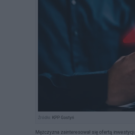
Źródło:
KPP Gostyń
Mężczyzna zainteresował się ofertą inwestycji n