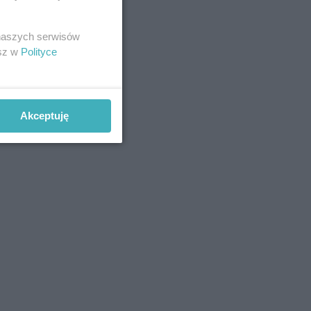
 naszych serwisów
esz w
Polityce
Akceptuję