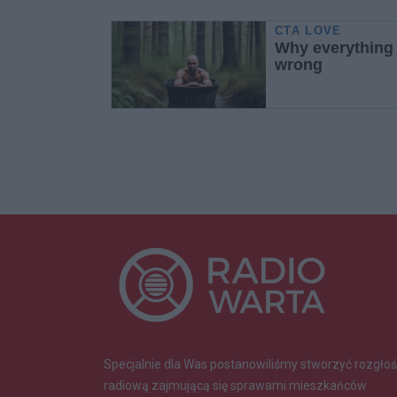
Specjalnie dla Was postanowiliśmy stworzyć rozgłoś
radiową zajmującą się sprawami mieszkańców