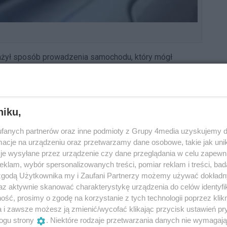
ważył sposób prowadzenia samochodu, który mógł
wpływem alkoholu. Policjant natychmiast podjął działania,
już zagrożenia na drodze. Na miejsce wezwano patrol,
niku,
a miał w organizmie ponad 2 promile alkoholu. W takim
zyć się tragedią – zarówno dla samego kierowcy, jak i
fanych partnerów oraz inne podmioty z Grupy 4media uzyskujemy d
cje na urządzeniu oraz przetwarzamy dane osobowe, takie jak unika
je wysyłane przez urządzenie czy dane przeglądania w celu zapewn
liła wyeliminować z ruchu osobę, która stwarzała realne
klam, wybór spersonalizowanych treści, pomiar reklam i treści, bad
 kolejny dowód na to, że hasło „pomagać i chronić” nie
 zgodą Użytkownika my i Zaufani Partnerzy możemy używać dokład
bezpieczeństwo innych nie kończy się po zdjęciu
az aktywnie skanować charakterystykę urządzenia do celów identyfi
ść, prosimy o zgodę na korzystanie z tych technologii poprzez klikn
a i zawsze możesz ją zmienić/wycofać klikając przycisk ustawień pr
Reklama
ogu strony
. Niektóre rodzaje przetwarzania danych nie wymagaj