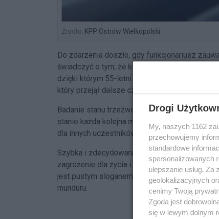
Źródło:
KPP Ostrów Wielkopolski
Do zdarzenia doszło, gdy funkcjonariusz zau
świadczyć o tym, że kierujący znajduje się pod 
dzięki którym 55-letni mężczyzna nie stanowił 
który przejął dalsze czynności.
Drogi Użytkow
Badanie stanu trzeźwości wykazało, że kierowc
stanie każda kolejna minuta jazdy mogła zakońc
My, naszych 1162 zau
dla innych uczestników ruchu drogowego.
przechowujemy informa
standardowe informac
Szybka i zdecydowana reakcja policjanta pozwo
spersonalizowanych re
zagrożenie dla życia i zdrowia mieszkańców. To
ulepszanie usług. Za
jest pustym sloganem, a odpowiedzialność za 
geolokalizacyjnych or
munduru.
cenimy Twoją prywatno
Zgoda jest dobrowoln
się w lewym dolnym r