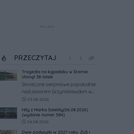
REKLAMA
PRZECZYTAJ
Poprzednie
Następne
Kliknij aby zobaczyć w
Tragedia na kąpielisku w Śremie.
Utonął 38-latek
Słoneczne sierpniowe popołudnie
nad jeziorem Grzymisławskim w
powiecie śremskim zakończyło
Data dodania artykułu:
03.08.2026
się dramatem, którego nie
Hity z Marka Satelity(06.08.2026)
zdołały odwrócić nawet
(wydanie numer 584)
natychmiastowe działania służb
Data dodania artykułu:
06.08.2026
ratunkowych.
Dwie podwyżki w 2027 roku. ZUS i