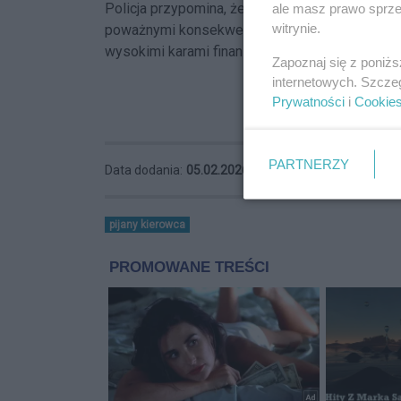
Policja przypomina, że prowadzenie pojazdu p
ale masz prawo sprzec
witrynie.
poważnymi konsekwencjami prawnymi. Nietrzeźw
wysokimi karami finansowymi, a nawet karą po
Zapoznaj się z poniż
internetowych. Szcze
Prywatności
i
Cookie
PARTNERZY
Data dodania:
05.02.2026 22:25
pijany kierowca