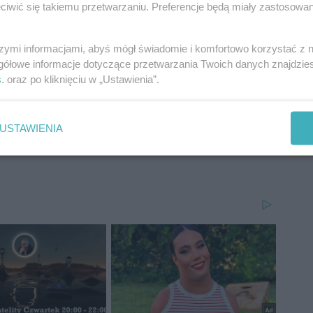
od wpływem alkoholu jest przestępstwem i wiąże się z
iwić się takiemu przetwarzaniu. Preferencje będą miały zastosowania
i kierowcy muszą liczyć się z utratą prawa jazdy,
zbawienia wolności.
szymi informacjami, abyś mógł świadomie i komfortowo korzystać z
gółowe informacje dotyczące przetwarzania Twoich danych znajdzi
s
. oraz po kliknięciu w „Ustawienia”.
USTAWIENIA