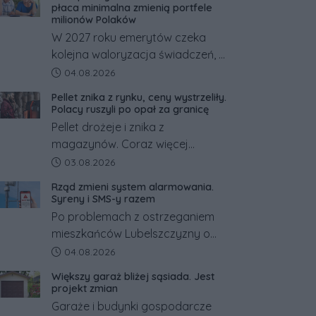
płaca minimalna zmienią portfele
milionów Polaków
W 2027 roku emerytów czeka
kolejna waloryzacja świadczeń, a
pracowników podwyżka płacy
Data dodania artykułu:
04.08.2026
minimalnej. Sprawdzamy, ile dzięki
Pellet znika z rynku, ceny wystrzeliły.
tym zmianom zyskają.
Polacy ruszyli po opał za granicę
Pellet drożeje i znika z
magazynów. Coraz więcej
Polaków szuka opału za granicą,
Data dodania artykułu:
03.08.2026
gdzie bywa nawet kilkaset
Rząd zmieni system alarmowania.
złotych tańszy niż w kraju. Co się
Syreny i SMS-y razem
dzieje?
Po problemach z ostrzeganiem
mieszkańców Lubelszczyzny o
rosyjskim zagrożeniu rząd
Data dodania artykułu:
04.08.2026
zapowiada połączenie syren
Większy garaż bliżej sąsiada. Jest
alarmowych, alertów RCB i
projekt zmian
aplikacji w jeden system.
Garaże i budynki gospodarcze