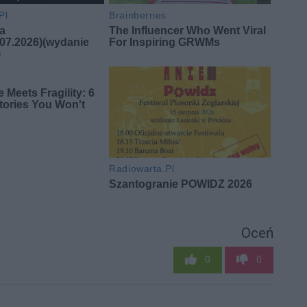
Oceń
0
0