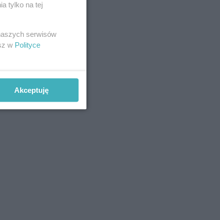
 tylko na tej
 naszych serwisów
esz w
Polityce
Akceptuję