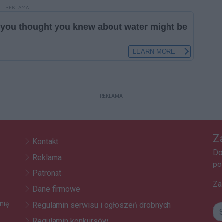
REKLAMA
REKLAMA
Z
Kontakt
Do
Reklama
po
Patronat
Za
Dane firmowe
nię
Regulamin serwisu i ogłoszeń drobnych
Regulamin konkursów