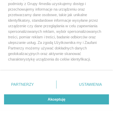
podmioty z Grupy 4media uzyskujemy dostęp i
Kontakt
Reklama
Patronat
Dane firmowe
przechowujemy informacje na urządzeniu oraz
Regulamin serwisu i ogłoszeń drobnych
przetwarzamy dane osobowe, takie jak unikalne
Regulamin konkursów
Polityka prywatności
identyfikatory, standardowe informacje wysyłane przez
Przetwarzanie danych osobowych
urządzenie czy dane przeglądania w celu zapewniania
spersonalizowanych reklam, wybór spersonalizowanych
treści, pomiar reklam i treści, badanie odbiorców oraz
Zapisz się do newslettera
ulepszanie usług. Za zgodą Użytkownika my i Zaufani
Dołącz do grona ludzi najlepiej poinformowanych!
Partnerzy możemy używać dokładnych danych
geolokalizacyjnych oraz aktywnie skanować
Zapisz się »
charakterystykę urządzenia do celów identyfikacji.
Ponieważ cenimy Twoją prywatność, prosimy o zgodę na
korzystanie z tych technologii poprzez kliknięcie
Szukaj
„Akceptuję”. Zgoda jest dobrowolna i zawsze możesz ją
zmienić/wycofać klikając przycisk ustawień prywatności
PARTNERZY
USTAWIENIA
znajdujący się w lewym dolnym rogu strony
. Niektóre
Facebook.com
Instagram.com
Youtube.com
rodzaje przetwarzania danych nie wymagają zgody
użytkownika, ale masz prawo sprzeciwić się takiemu
Akceptuję
przetwarzaniu. Preferencje będą miały zastosowania tylko
na tej witrynie.
CMS portalu
przygotowany przez