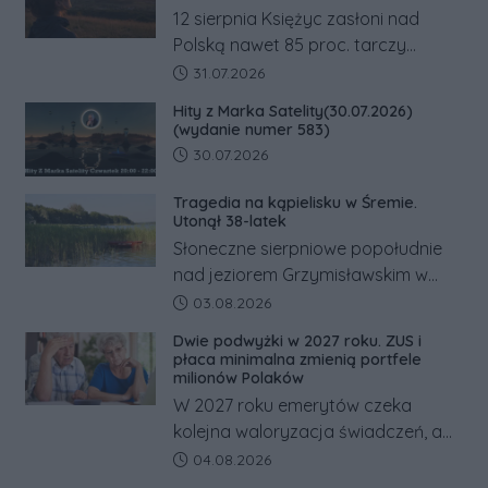
12 sierpnia Księżyc zasłoni nad
Polską nawet 85 proc. tarczy
Słońca. Największe zaćmienie od 27
Data dodania artykułu:
31.07.2026
lat przypadnie tuż przed
Hity z Marka Satelity(30.07.2026)
zachodem.
(wydanie numer 583)
Data dodania artykułu:
30.07.2026
Tragedia na kąpielisku w Śremie.
Utonął 38-latek
Słoneczne sierpniowe popołudnie
nad jeziorem Grzymisławskim w
powiecie śremskim zakończyło się
Data dodania artykułu:
03.08.2026
dramatem, którego nie zdołały
Dwie podwyżki w 2027 roku. ZUS i
odwrócić nawet natychmiastowe
płaca minimalna zmienią portfele
działania służb ratunkowych.
milionów Polaków
W 2027 roku emerytów czeka
kolejna waloryzacja świadczeń, a
pracowników podwyżka płacy
Data dodania artykułu:
04.08.2026
minimalnej. Sprawdzamy, ile dzięki