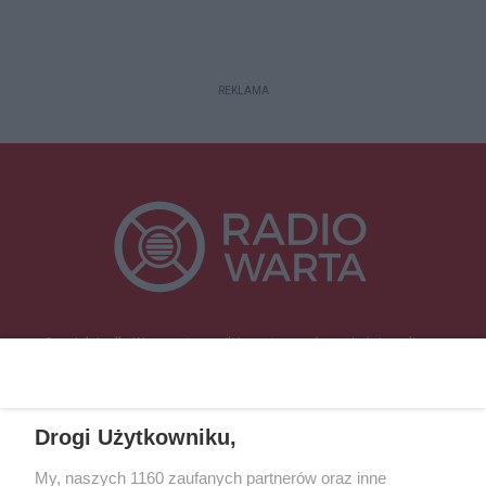
REKLAMA
Specjalnie dla Was postanowiliśmy stworzyć rozgłośnię radiową
zajmującą się sprawami mieszkańców naszego regionu.
Nadajemy na
częstotliwościach: 93.7 FM, 95.2 FM, 103.7 FM, 94.9 FM dla mieszkańców
wschodniej i południowej Wielkopolski (Września, Środa Wlkp., Słupca,
Drogi Użytkowniku,
Śrem, Jarocin, Gniezno, Ostrów Wlkp.).
My, naszych 1160 zaufanych partnerów oraz inne