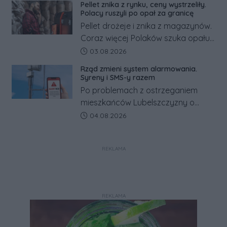
Pellet znika z rynku, ceny wystrzeliły.
tym zmianom zyskają.
Polacy ruszyli po opał za granicę
Pellet drożeje i znika z magazynów.
Coraz więcej Polaków szuka opału
za granicą, gdzie bywa nawet
Data dodania artykułu:
03.08.2026
kilkaset złotych tańszy niż w kraju.
Rząd zmieni system alarmowania.
Co się dzieje?
Syreny i SMS-y razem
Po problemach z ostrzeganiem
mieszkańców Lubelszczyzny o
rosyjskim zagrożeniu rząd
Data dodania artykułu:
04.08.2026
zapowiada połączenie syren
alarmowych, alertów RCB i aplikacji
REKLAMA
w jeden system.
REKLAMA