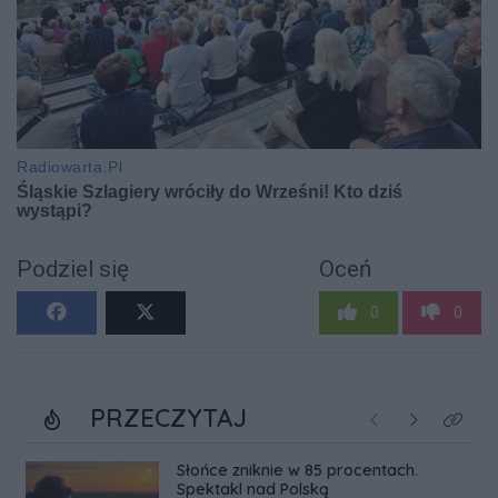
Podziel się
Oceń
0
0
PRZECZYTAJ
Poprzednie
Następne
Kliknij
Słońce zniknie w 85 procentach.
Spektakl nad Polską