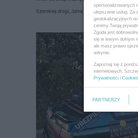
spersonalizowanych re
Szerokiej drogi, Juma Team!
ulepszanie usług. Za
geolokalizacyjnych or
cenimy Twoją prywatno
Zgoda jest dobrowoln
się w lewym dolnym r
ale masz prawo sprzec
witrynie.
Zapoznaj się z poniż
internetowych. Szcze
Prywatności
i
Cookie
PARTNERZY