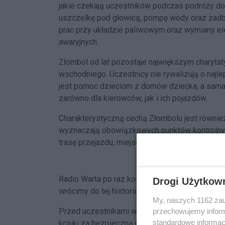
jakie czekają uczestników podczas podróży d
uszczelkę pod głowicą, pompę wody oraz zadba
prac przy układzie paliwowym oraz wymiany el
awaryjnych.
Złombol od lat pozostaje największym charyta
wschodniego. Uczestnicy nie rywalizują o najl
jest pomoc dzieciom z domów dziecka, a sama
zarówno dla kierowców, jak i ich pojazdów.
Charakterystyczną cechą Złombolu jest równie
wyznaczają obowiązkowych punktów kontrolny
trasę przejazdu, miejsca noclegów i sposób dot
Radio Warta po raz kolejny objęło Juma Team p
Drogi Użytkow
wrócimy do tej historii, gdy nasi reprezentanc
My, naszych 1162 zau
Przed uczestnikami wiele godzin jazdy, wysok
przechowujemy informa
standardowe informac
kciuki za bezpieczną podróż, bezawaryjną jazdę