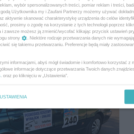
klam, wybór spersonalizowanych treści, pomiar reklam i treści, bad
 zgodą Użytkownika my i Zaufani Partnerzy możemy używać dokład
az aktywnie skanować charakterystykę urządzenia do celów identyfi
ść, prosimy o zgodę na korzystanie z tych technologii poprzez klikn
a i zawsze możesz ją zmienić/wycofać klikając przycisk ustawień pr
ogu strony
. Niektóre rodzaje przetwarzania danych nie wymagaj
iwić się takiemu przetwarzaniu. Preferencje będą miały zastosowania
szymi informacjami, abyś mógł świadomie i komfortowo korzystać z
gółowe informacje dotyczące przetwarzania Twoich danych znajdzi
s
. oraz po kliknięciu w „Ustawienia”.
USTAWIENIA