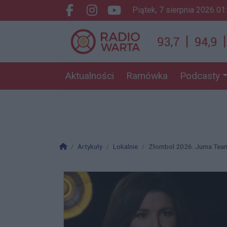
piątek, 7 sierpnia 2026 01
Facebook.com
Instagram.com
Youtube.com
Aktualności
Ramówka
Podcasty
Strona główna
Artykuły
Lokalnie
Złombol 2026. Juma Team 