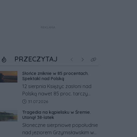
REKLAMA
PRZECZYTAJ
Poprzednie
Następne
Kliknij aby zobaczyć w
Słońce zniknie w 85 procentach.
Spektakl nad Polską
12 sierpnia Księżyc zasłoni nad
Polską nawet 85 proc. tarczy
Słońca. Największe zaćmienie od
Data dodania artykułu:
31.07.2026
27 lat przypadnie tuż przed
Tragedia na kąpielisku w Śremie.
zachodem.
Utonął 38-latek
Słoneczne sierpniowe popołudnie
nad jeziorem Grzymisławskim w