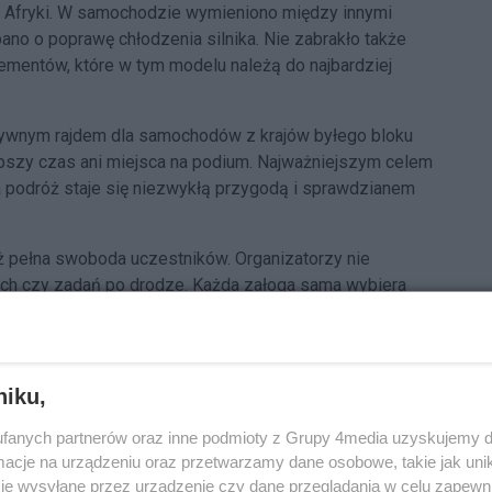
o Afryki. W samochodzie wymieniono między innymi
no o poprawę chłodzenia silnika. Nie zabrakło także
ementów, które w tym modelu należą do najbardziej
tywnym rajdem dla samochodów z krajów byłego bloku
epszy czas ani miejsca na podium. Najważniejszym celem
 podróż staje się niezwykłą przygodą i sprawdzianem
ż pełna swoboda uczestników. Organizatorzy nie
ch czy zadań po drodze. Każda załoga sama wybiera
arcia do mety.
Reklama
atronatem medialnym. Na naszej stronie internetowej
niku,
i dotrą do mety tegorocznego Złombolu w Maroku.
fanych partnerów oraz inne podmioty z Grupy 4media uzyskujemy d
ie temperatury i tysiące kilometrów przygody. Trzymamy
cje na urządzeniu oraz przetwarzamy dane osobowe, takie jak unika
je wysyłane przez urządzenie czy dane przeglądania w celu zapewn
 i szczęśliwe dotarcie do mety.