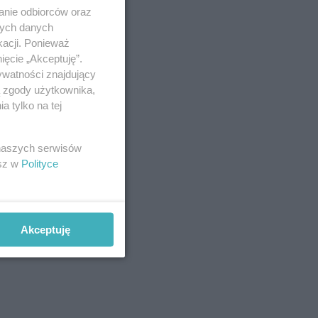
anie odbiorców oraz
nych danych
kacji. Ponieważ
ięcie „Akceptuję”.
ywatności znajdujący
ą zgody użytkownika,
 tylko na tej
 naszych serwisów
esz w
Polityce
Akceptuję