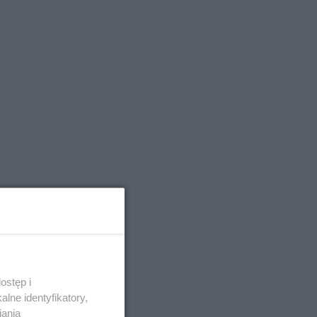
ostęp i
lne identyfikatory,
iania