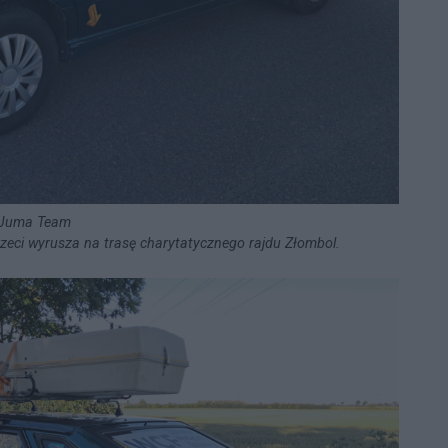
Juma Team
zeci wyrusza na trasę charytatycznego rajdu Złombol.