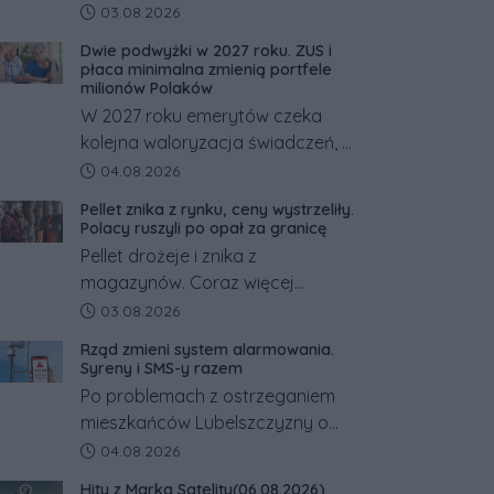
powiecie śremskim zakończyło
Data dodania artykułu:
03.08.2026
się dramatem, którego nie
Dwie podwyżki w 2027 roku. ZUS i
zdołały odwrócić nawet
płaca minimalna zmienią portfele
natychmiastowe działania służb
milionów Polaków
ratunkowych.
W 2027 roku emerytów czeka
kolejna waloryzacja świadczeń, a
pracowników podwyżka płacy
Data dodania artykułu:
04.08.2026
minimalnej. Sprawdzamy, ile dzięki
Pellet znika z rynku, ceny wystrzeliły.
tym zmianom zyskają.
Polacy ruszyli po opał za granicę
Pellet drożeje i znika z
magazynów. Coraz więcej
Polaków szuka opału za granicą,
Data dodania artykułu:
03.08.2026
gdzie bywa nawet kilkaset
Rząd zmieni system alarmowania.
złotych tańszy niż w kraju. Co się
Syreny i SMS-y razem
dzieje?
Po problemach z ostrzeganiem
mieszkańców Lubelszczyzny o
rosyjskim zagrożeniu rząd
Data dodania artykułu:
04.08.2026
zapowiada połączenie syren
Hity z Marka Satelity(06.08.2026)