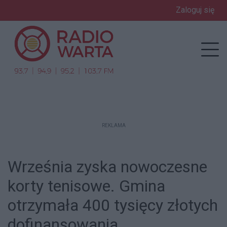
Zaloguj się
enu
Prz
REKLAMA
Września zyska nowoczesne
korty tenisowe. Gmina
otrzymała 400 tysięcy złotych
dofinansowania