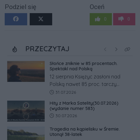
Podziel się
Oceń
0
0
PRZECZYTAJ
Poprzednie
Następne
Kliknij
Słońce zniknie w 85 procentach.
Spektakl nad Polską
12 sierpnia Księżyc zasłoni nad
Polską nawet 85 proc. tarczy
Słońca. Największe zaćmienie od 27
Data dodania artykułu:
31.07.2026
lat przypadnie tuż przed
Hity z Marka Satelity(30.07.2026)
zachodem.
(wydanie numer 583)
Data dodania artykułu:
30.07.2026
Tragedia na kąpielisku w Śremie.
Utonął 38-latek