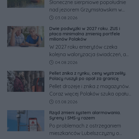
Słoneczne sierpniowe popołudnie
nad jeziorem Grzymisławskim w
powiecie śremskim zakończyło się
Data dodania artykułu:
03.08.2026
dramatem, którego nie zdołały
Dwie podwyżki w 2027 roku. ZUS i
odwrócić nawet natychmiastowe
płaca minimalna zmienią portfele
działania służb ratunkowych.
milionów Polaków
W 2027 roku emerytów czeka
kolejna waloryzacja świadczeń, a
pracowników podwyżka płacy
Data dodania artykułu:
04.08.2026
minimalnej. Sprawdzamy, ile dzięki
Pellet znika z rynku, ceny wystrzeliły.
tym zmianom zyskają.
Polacy ruszyli po opał za granicę
Pellet drożeje i znika z magazynów.
Coraz więcej Polaków szuka opału
za granicą, gdzie bywa nawet
Data dodania artykułu:
03.08.2026
kilkaset złotych tańszy niż w kraju.
Rząd zmieni system alarmowania.
Co się dzieje?
Syreny i SMS-y razem
Po problemach z ostrzeganiem
mieszkańców Lubelszczyzny o