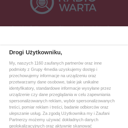
Specjalnie dla Was postanowiliśmy stworzyć rozgłośnię radiową
zajmującą się sprawami mieszkańców naszego regionu.
Nadajemy na
częstotliwościach: 93.7 FM, 95.2 FM, 103.7 FM, 94.9 FM dla mieszkańców
wschodniej i południowej Wielkopolski (Września, Środa Wlkp., Słupca,
Drogi Użytkowniku,
Śrem, Jarocin, Gniezno, Ostrów Wlkp.).
My, naszych 1160 zaufanych partnerów oraz inne
podmioty z Grupy 4media uzyskujemy dostęp i
Kontakt
Reklama
Patronat
Dane firmowe
przechowujemy informacje na urządzeniu oraz
Regulamin serwisu i ogłoszeń drobnych
przetwarzamy dane osobowe, takie jak unikalne
Regulamin konkursów
Polityka prywatności
identyfikatory, standardowe informacje wysyłane przez
Przetwarzanie danych osobowych
urządzenie czy dane przeglądania w celu zapewniania
spersonalizowanych reklam, wybór spersonalizowanych
treści, pomiar reklam i treści, badanie odbiorców oraz
Zapisz się do newslettera
ulepszanie usług. Za zgodą Użytkownika my i Zaufani
Dołącz do grona ludzi najlepiej poinformowanych!
Partnerzy możemy używać dokładnych danych
geolokalizacyjnych oraz aktywnie skanować