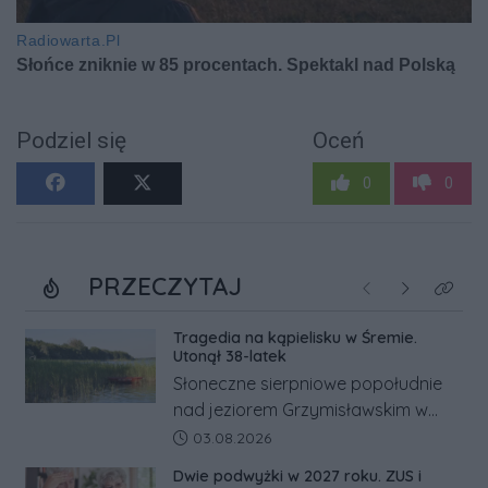
Podziel się
Oceń
0
0
PRZECZYTAJ
Poprzednie
Następne
Kliknij
Tragedia na kąpielisku w Śremie.
Utonął 38-latek
Słoneczne sierpniowe popołudnie
nad jeziorem Grzymisławskim w
powiecie śremskim zakończyło się
Data dodania artykułu:
03.08.2026
dramatem, którego nie zdołały
Dwie podwyżki w 2027 roku. ZUS i