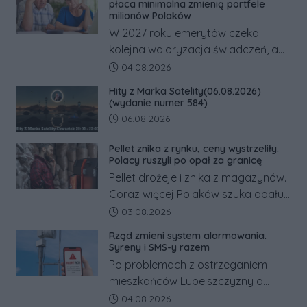
odwrócić nawet natychmiastowe
płaca minimalna zmienią portfele
działania służb ratunkowych.
milionów Polaków
W 2027 roku emerytów czeka
kolejna waloryzacja świadczeń, a
pracowników podwyżka płacy
Data dodania artykułu:
04.08.2026
minimalnej. Sprawdzamy, ile dzięki
Hity z Marka Satelity(06.08.2026)
tym zmianom zyskają.
(wydanie numer 584)
Data dodania artykułu:
06.08.2026
Pellet znika z rynku, ceny wystrzeliły.
Polacy ruszyli po opał za granicę
Pellet drożeje i znika z magazynów.
Coraz więcej Polaków szuka opału
za granicą, gdzie bywa nawet
Data dodania artykułu:
03.08.2026
kilkaset złotych tańszy niż w kraju.
Rząd zmieni system alarmowania.
Co się dzieje?
Syreny i SMS-y razem
Po problemach z ostrzeganiem
mieszkańców Lubelszczyzny o
rosyjskim zagrożeniu rząd
Data dodania artykułu:
04.08.2026