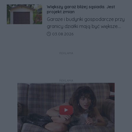
zapowiada połączenie syren
Większy garaż bliżej sąsiada. Jest
alarmowych, alertów RCB i aplikacji
projekt zmian
w jeden system.
Garaże i budynki gospodarcze przy
granicy działki mają być większe.
Projekt zaostrza też zasady
Data dodania artykułu:
03.08.2026
dotyczące ostrych zakończeń
ogrodzeń.
REKLAMA
REKLAMA