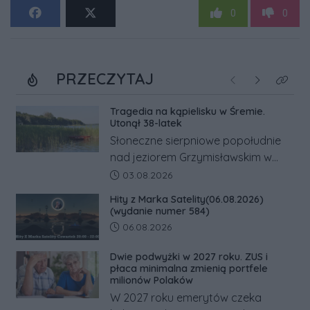
0
0
PRZECZYTAJ
Poprzednie
Następne
Kliknij
Tragedia na kąpielisku w Śremie.
Utonął 38-latek
Słoneczne sierpniowe popołudnie
nad jeziorem Grzymisławskim w
powiecie śremskim zakończyło się
Data dodania artykułu:
03.08.2026
dramatem, którego nie zdołały
Hity z Marka Satelity(06.08.2026)
odwrócić nawet natychmiastowe
(wydanie numer 584)
działania służb ratunkowych.
Data dodania artykułu:
06.08.2026
Dwie podwyżki w 2027 roku. ZUS i
płaca minimalna zmienią portfele
milionów Polaków
W 2027 roku emerytów czeka