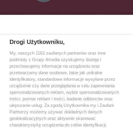
Specjalnie dla Was postanowiliśmy stworzyć rozgłośnię radiową
zajmującą się sprawami mieszkańców naszego regionu.
Nadajemy na
częstotliwościach: 93.7 FM, 95.2 FM, 103.7 FM, 94.9 FM dla mieszkańców
wschodniej i południowej Wielkopolski (Września, Środa Wlkp., Słupca,
Drogi Użytkowniku,
Śrem, Jarocin, Gniezno, Ostrów Wlkp.).
My, naszych 1162 zaufanych partnerów oraz inne
podmioty z Grupy 4media uzyskujemy dostęp i
Kontakt
Reklama
Patronat
Dane firmowe
przechowujemy informacje na urządzeniu oraz
Regulamin serwisu i ogłoszeń drobnych
przetwarzamy dane osobowe, takie jak unikalne
Regulamin konkursów
Polityka prywatności
identyfikatory, standardowe informacje wysyłane przez
Przetwarzanie danych osobowych
urządzenie czy dane przeglądania w celu zapewniania
spersonalizowanych reklam, wybór spersonalizowanych
treści, pomiar reklam i treści, badanie odbiorców oraz
Zapisz się do newslettera
ulepszanie usług. Za zgodą Użytkownika my i Zaufani
Dołącz do grona ludzi najlepiej poinformowanych!
Partnerzy możemy używać dokładnych danych
geolokalizacyjnych oraz aktywnie skanować
Zapisz się »
charakterystykę urządzenia do celów identyfikacji.
Ponieważ cenimy Twoją prywatność, prosimy o zgodę na