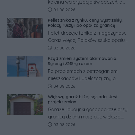
kolejna waloryzacja świadczeń, a
pracowników podwyżka płacy
Data dodania artykułu:
04.08.2026
minimalnej. Sprawdzamy, ile dzięki
Pellet znika z rynku, ceny wystrzeliły.
tym zmianom zyskają.
Polacy ruszyli po opał za granicę
Pellet drożeje i znika z magazynów.
Coraz więcej Polaków szuka opału
za granicą, gdzie bywa nawet
Data dodania artykułu:
03.08.2026
kilkaset złotych tańszy niż w kraju.
Rząd zmieni system alarmowania.
Co się dzieje?
Syreny i SMS-y razem
Po problemach z ostrzeganiem
mieszkańców Lubelszczyzny o
rosyjskim zagrożeniu rząd
Data dodania artykułu:
04.08.2026
zapowiada połączenie syren
Większy garaż bliżej sąsiada. Jest
alarmowych, alertów RCB i aplikacji
projekt zmian
w jeden system.
Garaże i budynki gospodarcze przy
granicy działki mają być większe.
Projekt zaostrza też zasady
Data dodania artykułu:
03.08.2026
dotyczące ostrych zakończeń