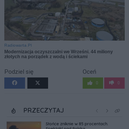
Podziel się
Oceń
0
0
PRZECZYTAJ
Poprzednie
Następne
Kliknij
Słońce zniknie w 85 procentach.
Spektakl nad Polską