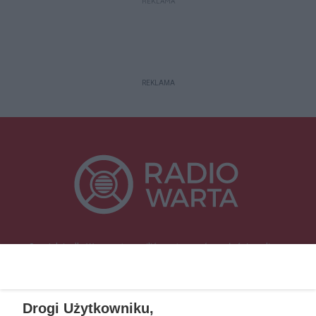
REKLAMA
REKLAMA
Specjalnie dla Was postanowiliśmy stworzyć rozgłośnię radiową
zajmującą się sprawami mieszkańców naszego regionu.
Nadajemy na
częstotliwościach: 93.7 FM, 95.2 FM, 103.7 FM, 94.9 FM dla mieszkańców
wschodniej i południowej Wielkopolski (Września, Środa Wlkp., Słupca,
Drogi Użytkowniku,
Śrem, Jarocin, Gniezno, Ostrów Wlkp.).