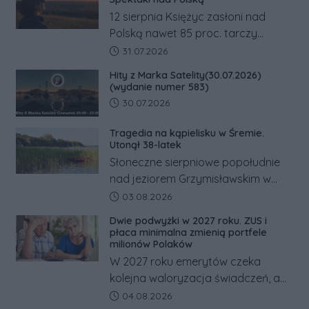
12 sierpnia Księżyc zasłoni nad
Polską nawet 85 proc. tarczy
Słońca. Największe zaćmienie od 27
Data dodania artykułu:
31.07.2026
lat przypadnie tuż przed
Hity z Marka Satelity(30.07.2026)
zachodem.
(wydanie numer 583)
Data dodania artykułu:
30.07.2026
Tragedia na kąpielisku w Śremie.
Utonął 38-latek
Słoneczne sierpniowe popołudnie
nad jeziorem Grzymisławskim w
powiecie śremskim zakończyło się
Data dodania artykułu:
03.08.2026
dramatem, którego nie zdołały
Dwie podwyżki w 2027 roku. ZUS i
odwrócić nawet natychmiastowe
płaca minimalna zmienią portfele
działania służb ratunkowych.
milionów Polaków
W 2027 roku emerytów czeka
kolejna waloryzacja świadczeń, a
pracowników podwyżka płacy
Data dodania artykułu:
04.08.2026