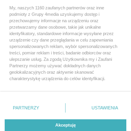
My, naszych 1160 zaufanych partnerów oraz inne
podmioty z Grupy 4media uzyskujemy dostęp i
Kontakt
Reklama
Patronat
Dane firmowe
przechowujemy informacje na urządzeniu oraz
Regulamin serwisu i ogłoszeń drobnych
przetwarzamy dane osobowe, takie jak unikalne
Regulamin konkursów
Polityka prywatności
identyfikatory, standardowe informacje wysyłane przez
Przetwarzanie danych osobowych
urządzenie czy dane przeglądania w celu zapewniania
spersonalizowanych reklam, wybór spersonalizowanych
treści, pomiar reklam i treści, badanie odbiorców oraz
Zapisz się do newslettera
ulepszanie usług. Za zgodą Użytkownika my i Zaufani
Dołącz do grona ludzi najlepiej poinformowanych!
Partnerzy możemy używać dokładnych danych
geolokalizacyjnych oraz aktywnie skanować
Zapisz się »
charakterystykę urządzenia do celów identyfikacji.
Ponieważ cenimy Twoją prywatność, prosimy o zgodę na
korzystanie z tych technologii poprzez kliknięcie
Szukaj
„Akceptuję”. Zgoda jest dobrowolna i zawsze możesz ją
zmienić/wycofać klikając przycisk ustawień prywatności
PARTNERZY
USTAWIENIA
znajdujący się w lewym dolnym rogu strony
. Niektóre
Facebook.com
Instagram.com
Youtube.com
rodzaje przetwarzania danych nie wymagają zgody
użytkownika, ale masz prawo sprzeciwić się takiemu
Akceptuję
przetwarzaniu. Preferencje będą miały zastosowania tylko