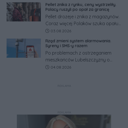
minimalnej. Sprawdzamy, ile dzięki
Pellet znika z rynku, ceny wystrzeliły.
tym zmianom zyskają.
Polacy ruszyli po opał za granicę
Pellet drożeje i znika z magazynów.
Coraz więcej Polaków szuka opału
za granicą, gdzie bywa nawet
Data dodania artykułu:
03.08.2026
kilkaset złotych tańszy niż w kraju.
Rząd zmieni system alarmowania.
Co się dzieje?
Syreny i SMS-y razem
Po problemach z ostrzeganiem
mieszkańców Lubelszczyzny o
rosyjskim zagrożeniu rząd
Data dodania artykułu:
04.08.2026
zapowiada połączenie syren
alarmowych, alertów RCB i aplikacji
REKLAMA
w jeden system.
REKLAMA