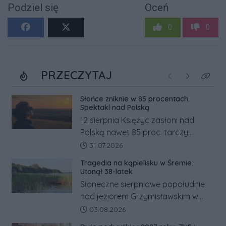
Podziel się
Oceń
0
0
PRZECZYTAJ
Poprzednie
Następne
Kliknij
Słońce zniknie w 85 procentach.
Spektakl nad Polską
12 sierpnia Księżyc zasłoni nad
Polską nawet 85 proc. tarczy
Słońca. Największe zaćmienie od 27
Data dodania artykułu:
31.07.2026
lat przypadnie tuż przed
Tragedia na kąpielisku w Śremie.
zachodem.
Utonął 38-latek
Słoneczne sierpniowe popołudnie
nad jeziorem Grzymisławskim w
powiecie śremskim zakończyło się
Data dodania artykułu:
03.08.2026
dramatem, którego nie zdołały