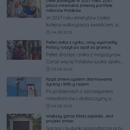
Dwie podwyżki w 2027 roku. ZUS i
odwrócić nawet natychmiastowe
płaca minimalna zmienią portfele
działania służb ratunkowych.
milionów Polaków
W 2027 roku emerytów czeka
kolejna waloryzacja świadczeń, a
pracowników podwyżka płacy
Data dodania artykułu:
04.08.2026
minimalnej. Sprawdzamy, ile dzięki
Pellet znika z rynku, ceny wystrzeliły.
tym zmianom zyskają.
Polacy ruszyli po opał za granicę
Pellet drożeje i znika z magazynów.
Coraz więcej Polaków szuka opału
za granicą, gdzie bywa nawet
Data dodania artykułu:
03.08.2026
kilkaset złotych tańszy niż w kraju.
Rząd zmieni system alarmowania.
Co się dzieje?
Syreny i SMS-y razem
Po problemach z ostrzeganiem
mieszkańców Lubelszczyzny o
rosyjskim zagrożeniu rząd
Data dodania artykułu:
04.08.2026
zapowiada połączenie syren
Większy garaż bliżej sąsiada. Jest
alarmowych, alertów RCB i aplikacji
projekt zmian
w jeden system.
Garaże i budynki gospodarcze przy