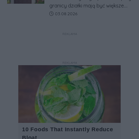
granicy działki mają być większe.
Projekt zaostrza też zasady
Data dodania artykułu:
03.08.2026
dotyczące ostrych zakończeń
ogrodzeń.
REKLAMA
REKLAMA