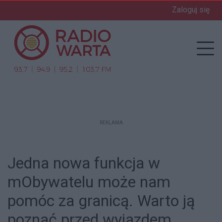
Zaloguj się
enu
Prz
REKLAMA
Jedna nowa funkcja w
mObywatelu może nam
pomóc za granicą. Warto ją
poznać przed wyjazdem