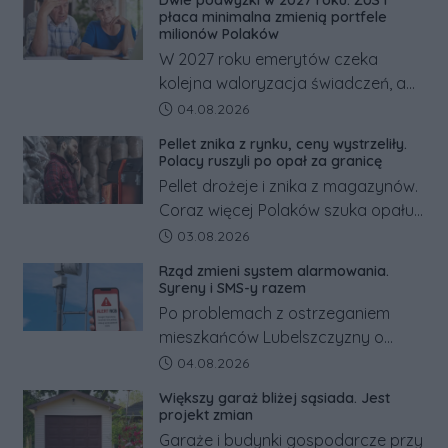
Dwie podwyżki w 2027 roku. ZUS i
odwrócić nawet natychmiastowe
płaca minimalna zmienią portfele
działania służb ratunkowych.
milionów Polaków
W 2027 roku emerytów czeka
kolejna waloryzacja świadczeń, a
pracowników podwyżka płacy
Data dodania artykułu:
04.08.2026
minimalnej. Sprawdzamy, ile dzięki
Pellet znika z rynku, ceny wystrzeliły.
tym zmianom zyskają.
Polacy ruszyli po opał za granicę
Pellet drożeje i znika z magazynów.
Coraz więcej Polaków szuka opału
za granicą, gdzie bywa nawet
Data dodania artykułu:
03.08.2026
kilkaset złotych tańszy niż w kraju.
Rząd zmieni system alarmowania.
Co się dzieje?
Syreny i SMS-y razem
Po problemach z ostrzeganiem
mieszkańców Lubelszczyzny o
rosyjskim zagrożeniu rząd
Data dodania artykułu:
04.08.2026
zapowiada połączenie syren
Większy garaż bliżej sąsiada. Jest
alarmowych, alertów RCB i aplikacji
projekt zmian
w jeden system.
Garaże i budynki gospodarcze przy