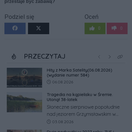
Podziel się
Oceń
0
0
PRZECZYTAJ
Poprzednie
Następne
Kliknij
Hity z Marka Satelity(06.08.2026)
(wydanie numer 584)
Data dodania artykułu:
06.08.2026
Tragedia na kąpielisku w Śremie.
Utonął 38-latek
Słoneczne sierpniowe popołudnie
nad jeziorem Grzymisławskim w
powiecie śremskim zakończyło się
Data dodania artykułu:
03.08.2026
dramatem, którego nie zdołały