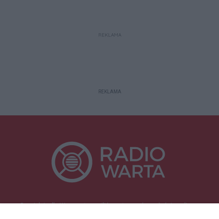
REKLAMA
REKLAMA
Specjalnie dla Was postanowiliśmy stworzyć rozgłośnię radiową
zajmującą się sprawami mieszkańców naszego regionu.
Nadajemy na