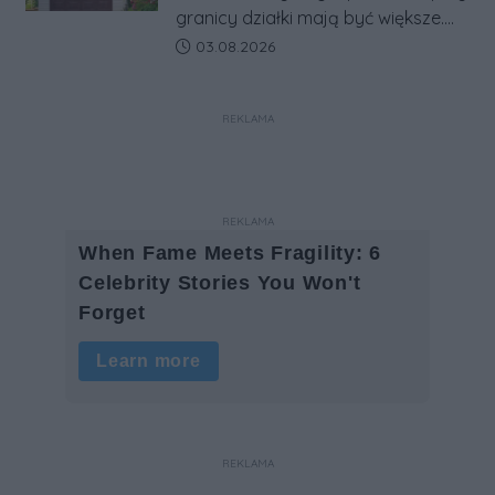
granicy działki mają być większe.
Projekt zaostrza też zasady
Data dodania artykułu:
03.08.2026
dotyczące ostrych zakończeń
ogrodzeń.
REKLAMA
REKLAMA
REKLAMA