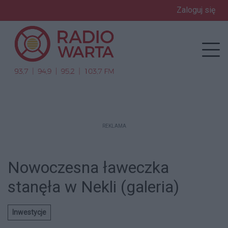
Zaloguj się
enu
Prz
REKLAMA
Nowoczesna ławeczka
stanęła w Nekli (galeria)
Inwestycje