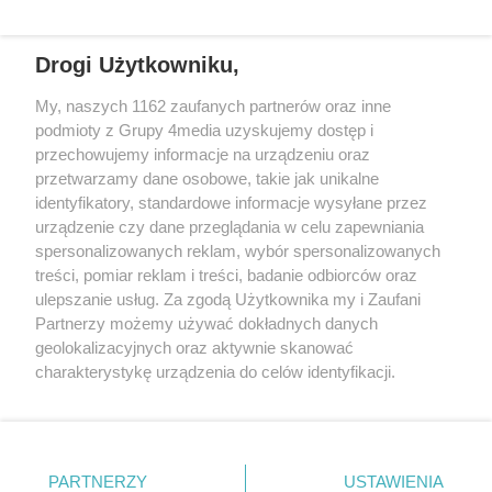
częstotliwościach: 93.7 FM, 95.2 FM, 103.7 FM, 94.9 FM dla mieszkańców
wschodniej i południowej Wielkopolski (Września, Środa Wlkp., Słupca,
Drogi Użytkowniku,
Śrem, Jarocin, Gniezno, Ostrów Wlkp.).
My, naszych 1162 zaufanych partnerów oraz inne
podmioty z Grupy 4media uzyskujemy dostęp i
Kontakt
Reklama
Patronat
Dane firmowe
przechowujemy informacje na urządzeniu oraz
Regulamin serwisu i ogłoszeń drobnych
przetwarzamy dane osobowe, takie jak unikalne
Regulamin konkursów
Polityka prywatności
identyfikatory, standardowe informacje wysyłane przez
Przetwarzanie danych osobowych
urządzenie czy dane przeglądania w celu zapewniania
spersonalizowanych reklam, wybór spersonalizowanych
treści, pomiar reklam i treści, badanie odbiorców oraz
Zapisz się do newslettera
ulepszanie usług. Za zgodą Użytkownika my i Zaufani
Dołącz do grona ludzi najlepiej poinformowanych!
Partnerzy możemy używać dokładnych danych
geolokalizacyjnych oraz aktywnie skanować
Zapisz się »
charakterystykę urządzenia do celów identyfikacji.
Ponieważ cenimy Twoją prywatność, prosimy o zgodę na
korzystanie z tych technologii poprzez kliknięcie
Szukaj
„Akceptuję”. Zgoda jest dobrowolna i zawsze możesz ją
zmienić/wycofać klikając przycisk ustawień prywatności
PARTNERZY
USTAWIENIA