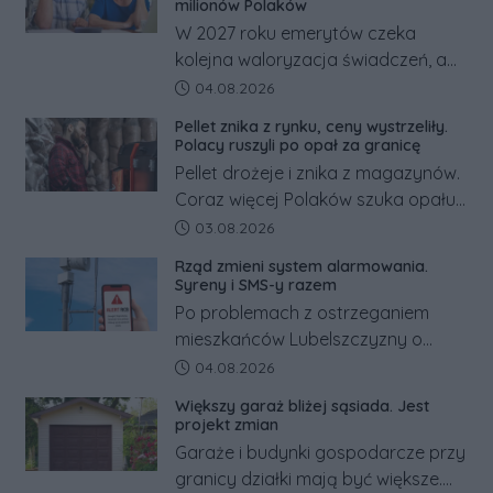
działania służb ratunkowych.
milionów Polaków
W 2027 roku emerytów czeka
kolejna waloryzacja świadczeń, a
pracowników podwyżka płacy
Data dodania artykułu:
04.08.2026
minimalnej. Sprawdzamy, ile dzięki
Pellet znika z rynku, ceny wystrzeliły.
tym zmianom zyskają.
Polacy ruszyli po opał za granicę
Pellet drożeje i znika z magazynów.
Coraz więcej Polaków szuka opału
za granicą, gdzie bywa nawet
Data dodania artykułu:
03.08.2026
kilkaset złotych tańszy niż w kraju.
Rząd zmieni system alarmowania.
Co się dzieje?
Syreny i SMS-y razem
Po problemach z ostrzeganiem
mieszkańców Lubelszczyzny o
rosyjskim zagrożeniu rząd
Data dodania artykułu:
04.08.2026
zapowiada połączenie syren
Większy garaż bliżej sąsiada. Jest
alarmowych, alertów RCB i aplikacji
projekt zmian
w jeden system.
Garaże i budynki gospodarcze przy
granicy działki mają być większe.