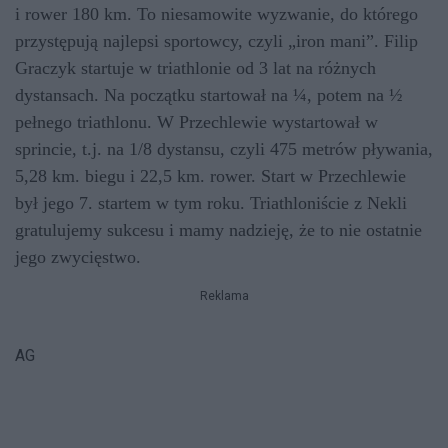
i rower 180 km. To niesamowite wyzwanie, do którego
przystępują najlepsi sportowcy, czyli „iron mani”. Filip
Graczyk startuje w triathlonie od 3 lat na różnych
dystansach. Na początku startował na ¼, potem na ½
pełnego triathlonu. W Przechlewie wystartował w
sprincie, t.j. na 1/8 dystansu, czyli 475 metrów pływania,
5,28 km. biegu i 22,5 km. rower. Start w Przechlewie
był jego 7. startem w tym roku. Triathloniście z Nekli
gratulujemy sukcesu i mamy nadzieję, że to nie ostatnie
jego zwycięstwo.
Reklama
AG