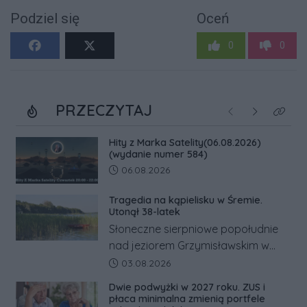
Podziel się
Oceń
0
0
PRZECZYTAJ
Poprzednie
Następne
Kliknij
Hity z Marka Satelity(06.08.2026)
(wydanie numer 584)
Data dodania artykułu:
06.08.2026
Tragedia na kąpielisku w Śremie.
Utonął 38-latek
Słoneczne sierpniowe popołudnie
nad jeziorem Grzymisławskim w
powiecie śremskim zakończyło się
Data dodania artykułu:
03.08.2026
dramatem, którego nie zdołały
Dwie podwyżki w 2027 roku. ZUS i
odwrócić nawet natychmiastowe
płaca minimalna zmienią portfele