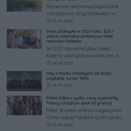
Słoneczne sierpniowe popołudnie
nad jeziorem Grzymisławskim w
powiecie śremskim zakończyło się
Data dodania artykułu:
03.08.2026
dramatem, którego nie zdołały
Dwie podwyżki w 2027 roku. ZUS i
odwrócić nawet natychmiastowe
płaca minimalna zmienią portfele
działania służb ratunkowych.
milionów Polaków
W 2027 roku emerytów czeka
kolejna waloryzacja świadczeń, a
pracowników podwyżka płacy
Data dodania artykułu:
04.08.2026
minimalnej. Sprawdzamy, ile dzięki
Hity z Marka Satelity(06.08.2026)
tym zmianom zyskają.
(wydanie numer 584)
Data dodania artykułu:
06.08.2026
Pellet znika z rynku, ceny wystrzeliły.
Polacy ruszyli po opał za granicę
Pellet drożeje i znika z magazynów.
Coraz więcej Polaków szuka opału
za granicą, gdzie bywa nawet
Data dodania artykułu:
03.08.2026