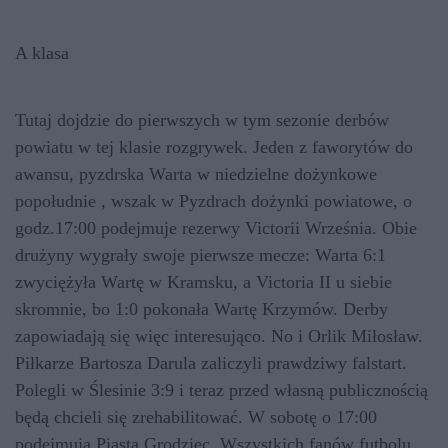
A klasa
Tutaj dojdzie do pierwszych w tym sezonie derbów
powiatu w tej klasie rozgrywek. Jeden z faworytów do
awansu, pyzdrska Warta w niedzielne dożynkowe
popołudnie , wszak w Pyzdrach dożynki powiatowe, o
godz.17:00 podejmuje rezerwy Victorii Września. Obie
drużyny wygrały swoje pierwsze mecze: Warta 6:1
zwyciężyła Wartę w Kramsku, a Victoria II u siebie
skromnie, bo 1:0 pokonała Wartę Krzymów. Derby
zapowiadają się więc interesująco. No i Orlik Miłosław.
Piłkarze Bartosza Darula zaliczyli prawdziwy falstart.
Polegli w Ślesinie 3:9 i teraz przed własną publicznością
będą chcieli się zrehabilitować. W sobotę o 17:00
podejmują Piasta Grodziec. Wszystkich fanów futbolu