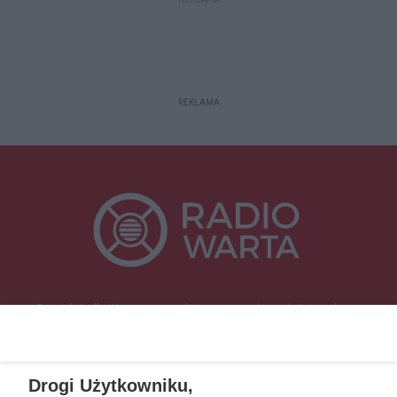
REKLAMA
Specjalnie dla Was postanowiliśmy stworzyć rozgłośnię radiową
zajmującą się sprawami mieszkańców naszego regionu.
Nadajemy na
częstotliwościach: 93.7 FM, 95.2 FM, 103.7 FM, 94.9 FM dla mieszkańców
wschodniej i południowej Wielkopolski (Września, Środa Wlkp., Słupca,
Drogi Użytkowniku,
Śrem, Jarocin, Gniezno, Ostrów Wlkp.).