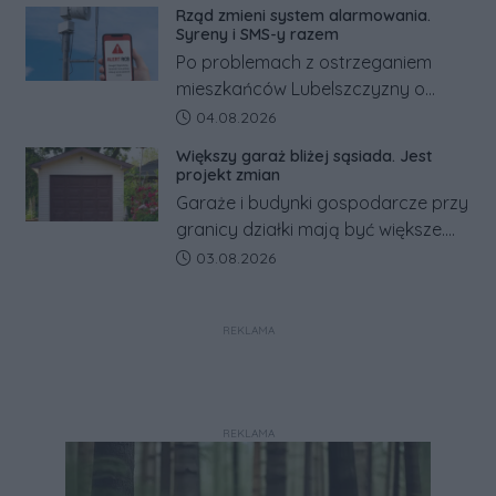
kilkaset złotych tańszy niż w kraju.
Rząd zmieni system alarmowania.
Co się dzieje?
Syreny i SMS-y razem
Po problemach z ostrzeganiem
mieszkańców Lubelszczyzny o
rosyjskim zagrożeniu rząd
Data dodania artykułu:
04.08.2026
zapowiada połączenie syren
Większy garaż bliżej sąsiada. Jest
alarmowych, alertów RCB i aplikacji
projekt zmian
w jeden system.
Garaże i budynki gospodarcze przy
granicy działki mają być większe.
Projekt zaostrza też zasady
Data dodania artykułu:
03.08.2026
dotyczące ostrych zakończeń
ogrodzeń.
REKLAMA
REKLAMA