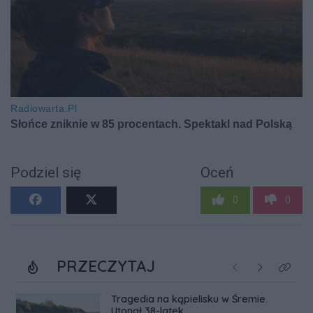
Podziel się
Oceń
0
0
PRZECZYTAJ
Poprzednie
Następne
Kliknij
Tragedia na kąpielisku w Śremie.
Utonął 38-latek