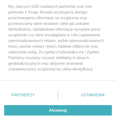
My, naszych 1162 zaufanych partnerów oraz inne
podmioty z Grupy 4media uzyskujemy dostęp i
Kontakt
Reklama
Patronat
Dane firmowe
przechowujemy informacje na urządzeniu oraz
Regulamin serwisu i ogłoszeń drobnych
przetwarzamy dane osobowe, takie jak unikalne
Regulamin konkursów
Polityka prywatności
identyfikatory, standardowe informacje wysyłane przez
Przetwarzanie danych osobowych
urządzenie czy dane przeglądania w celu zapewniania
spersonalizowanych reklam, wybór spersonalizowanych
treści, pomiar reklam i treści, badanie odbiorców oraz
Zapisz się do newslettera
ulepszanie usług. Za zgodą Użytkownika my i Zaufani
Dołącz do grona ludzi najlepiej poinformowanych!
Partnerzy możemy używać dokładnych danych
geolokalizacyjnych oraz aktywnie skanować
Zapisz się »
charakterystykę urządzenia do celów identyfikacji.
Ponieważ cenimy Twoją prywatność, prosimy o zgodę na
korzystanie z tych technologii poprzez kliknięcie
Szukaj
„Akceptuję”. Zgoda jest dobrowolna i zawsze możesz ją
zmienić/wycofać klikając przycisk ustawień prywatności
PARTNERZY
USTAWIENIA
znajdujący się w lewym dolnym rogu strony
. Niektóre
Facebook.com
Instagram.com
Youtube.com
rodzaje przetwarzania danych nie wymagają zgody
użytkownika, ale masz prawo sprzeciwić się takiemu
Akceptuję
przetwarzaniu. Preferencje będą miały zastosowania tylko