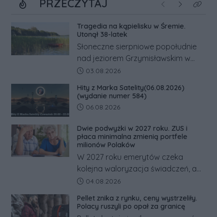
PRZECZYTAJ
Poprzednie
Następne
Kliknij
Tragedia na kąpielisku w Śremie.
Utonął 38-latek
Słoneczne sierpniowe popołudnie
nad jeziorem Grzymisławskim w
powiecie śremskim zakończyło się
Data dodania artykułu:
03.08.2026
dramatem, którego nie zdołały
Hity z Marka Satelity(06.08.2026)
odwrócić nawet natychmiastowe
(wydanie numer 584)
działania służb ratunkowych.
Data dodania artykułu:
06.08.2026
Dwie podwyżki w 2027 roku. ZUS i
płaca minimalna zmienią portfele
milionów Polaków
W 2027 roku emerytów czeka
kolejna waloryzacja świadczeń, a
pracowników podwyżka płacy
Data dodania artykułu:
04.08.2026
minimalnej. Sprawdzamy, ile dzięki
Pellet znika z rynku, ceny wystrzeliły.
tym zmianom zyskają.
Polacy ruszyli po opał za granicę