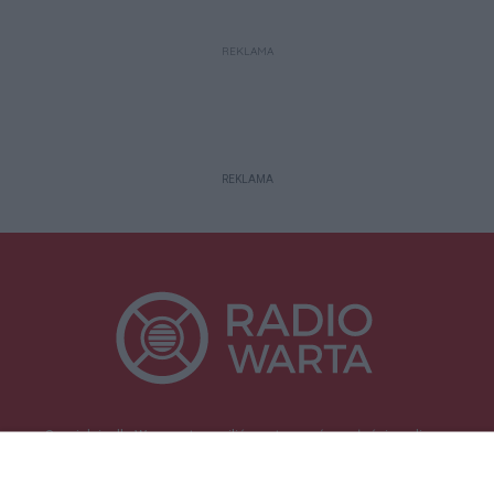
REKLAMA
REKLAMA
Specjalnie dla Was postanowiliśmy stworzyć rozgłośnię radiową
zajmującą się sprawami mieszkańców naszego regionu.
Nadajemy na
częstotliwościach: 93.7 FM, 95.2 FM, 103.7 FM, 94.9 FM dla mieszkańców