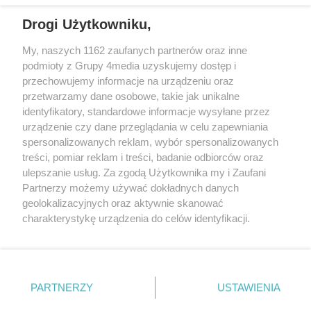
wschodniej i południowej Wielkopolski (Września, Środa Wlkp., Słupca,
Drogi Użytkowniku,
Śrem, Jarocin, Gniezno, Ostrów Wlkp.).
My, naszych 1162 zaufanych partnerów oraz inne
podmioty z Grupy 4media uzyskujemy dostęp i
Kontakt
Reklama
Patronat
Dane firmowe
przechowujemy informacje na urządzeniu oraz
Regulamin serwisu i ogłoszeń drobnych
przetwarzamy dane osobowe, takie jak unikalne
Regulamin konkursów
Polityka prywatności
identyfikatory, standardowe informacje wysyłane przez
Przetwarzanie danych osobowych
urządzenie czy dane przeglądania w celu zapewniania
spersonalizowanych reklam, wybór spersonalizowanych
treści, pomiar reklam i treści, badanie odbiorców oraz
Zapisz się do newslettera
ulepszanie usług. Za zgodą Użytkownika my i Zaufani
Dołącz do grona ludzi najlepiej poinformowanych!
Partnerzy możemy używać dokładnych danych
geolokalizacyjnych oraz aktywnie skanować
Zapisz się »
charakterystykę urządzenia do celów identyfikacji.
Ponieważ cenimy Twoją prywatność, prosimy o zgodę na
korzystanie z tych technologii poprzez kliknięcie
Szukaj
„Akceptuję”. Zgoda jest dobrowolna i zawsze możesz ją
zmienić/wycofać klikając przycisk ustawień prywatności
PARTNERZY
USTAWIENIA
znajdujący się w lewym dolnym rogu strony
. Niektóre
Facebook.com
Instagram.com
Youtube.com
rodzaje przetwarzania danych nie wymagają zgody