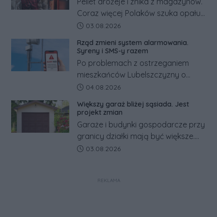
Pellet drożeje i znika z magazynów.
Coraz więcej Polaków szuka opału
za granicą, gdzie bywa nawet
Data dodania artykułu:
03.08.2026
kilkaset złotych tańszy niż w kraju.
Rząd zmieni system alarmowania.
Co się dzieje?
Syreny i SMS-y razem
Po problemach z ostrzeganiem
mieszkańców Lubelszczyzny o
rosyjskim zagrożeniu rząd
Data dodania artykułu:
04.08.2026
zapowiada połączenie syren
Większy garaż bliżej sąsiada. Jest
alarmowych, alertów RCB i aplikacji
projekt zmian
w jeden system.
Garaże i budynki gospodarcze przy
granicy działki mają być większe.
Projekt zaostrza też zasady
Data dodania artykułu:
03.08.2026
dotyczące ostrych zakończeń
ogrodzeń.
REKLAMA