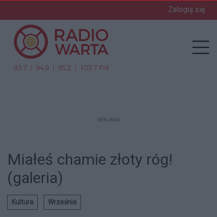
Zaloguj się
enu
Prz
REKLAMA
Miałeś chamie złoty róg!
(galeria)
Kultura
Września