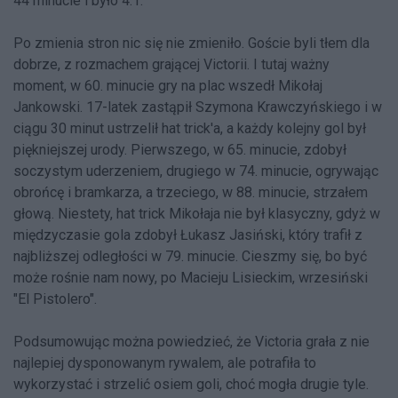
44 minucie i było 4:1.
Po zmienia stron nic się nie zmieniło. Goście byli tłem dla
dobrze, z rozmachem grającej Victorii. I tutaj ważny
moment, w 60. minucie gry na plac wszedł Mikołaj
Jankowski. 17-latek zastąpił Szymona Krawczyńskiego i w
ciągu 30 minut ustrzelił hat trick'a, a każdy kolejny gol był
piękniejszej urody. Pierwszego, w 65. minucie, zdobył
soczystym uderzeniem, drugiego w 74. minucie, ogrywając
obrońcę i bramkarza, a trzeciego, w 88. minucie, strzałem
głową. Niestety, hat trick Mikołaja nie był klasyczny, gdyż w
międzyczasie gola zdobył Łukasz Jasiński, który trafił z
najbliższej odległości w 79. minucie. Cieszmy się, bo być
może rośnie nam nowy, po Macieju Lisieckim, wrzesiński
"El Pistolero".
Podsumowując można powiedzieć, że Victoria grała z nie
najlepiej dysponowanym rywalem, ale potrafiła to
wykorzystać i strzelić osiem goli, choć mogła drugie tyle.