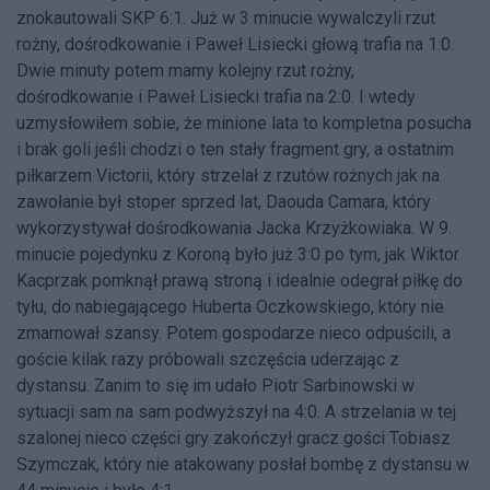
znokautowali SKP 6:1. Już w 3 minucie wywalczyli rzut
rożny, dośrodkowanie i Paweł Lisiecki głową trafia na 1:0.
Dwie minuty potem mamy kolejny rzut rożny,
dośrodkowanie i Paweł Lisiecki trafia na 2:0. I wtedy
uzmysłowiłem sobie, że minione lata to kompletna posucha
i brak goli jeśli chodzi o ten stały fragment gry, a ostatnim
piłkarzem Victorii, który strzelał z rzutów rożnych jak na
zawołanie był stoper sprzed lat, Daouda Camara, który
wykorzystywał dośrodkowania Jacka Krzyżkowiaka. W 9.
minucie pojedynku z Koroną było już 3:0 po tym, jak Wiktor
Kacprzak pomknął prawą stroną i idealnie odegrał piłkę do
tyłu, do nabiegającego Huberta Oczkowskiego, który nie
zmarnował szansy. Potem gospodarze nieco odpuścili, a
goście kilak razy próbowali szczęścia uderzając z
dystansu. Zanim to się im udało Piotr Sarbinowski w
sytuacji sam na sam podwyższył na 4:0. A strzelania w tej
szalonej nieco części gry zakończył gracz gości Tobiasz
Szymczak, który nie atakowany posłał bombę z dystansu w