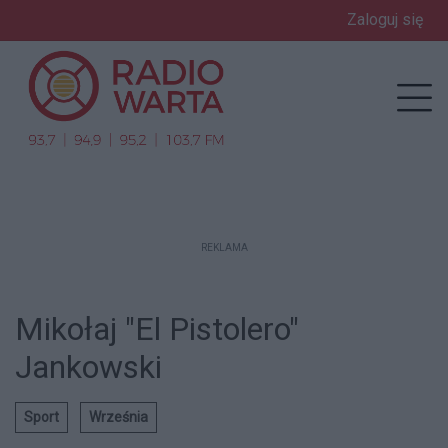
Zaloguj się
enu
Prz
REKLAMA
Mikołaj "El Pistolero"
Jankowski
Sport
Września