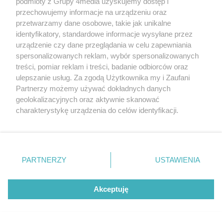
podmioty z Grupy 4media uzyskujemy dostęp i
przechowujemy informacje na urządzeniu oraz
przetwarzamy dane osobowe, takie jak unikalne
identyfikatory, standardowe informacje wysyłane przez
urządzenie czy dane przeglądania w celu zapewniania
spersonalizowanych reklam, wybór spersonalizowanych
treści, pomiar reklam i treści, badanie odbiorców oraz
ulepszanie usług. Za zgodą Użytkownika my i Zaufani
Partnerzy możemy używać dokładnych danych
geolokalizacyjnych oraz aktywnie skanować
charakterystykę urządzenia do celów identyfikacji.
Ponieważ cenimy Twoją prywatność, prosimy o zgodę na
korzystanie z tych technologii poprzez kliknięcie
„Akceptuję”. Zgoda jest dobrowolna i zawsze możesz ją
zmienić/wycofać klikając przycisk ustawień prywatności
PARTNERZY
USTAWIENIA
znajdujący się w lewym dolnym rogu strony
. Niektóre
rodzaje przetwarzania danych nie wymagają zgody
użytkownika, ale masz prawo sprzeciwić się takiemu
Akceptuję
przetwarzaniu. Preferencje będą miały zastosowania tylko
na tej witrynie.