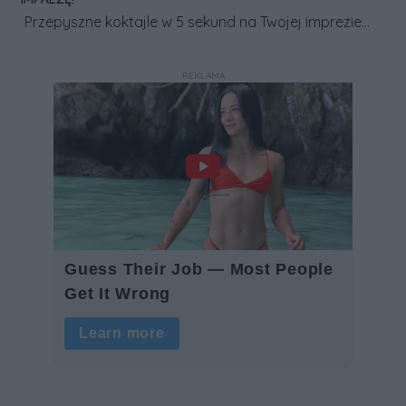
Przepyszne koktajle w 5 sekund na Twojej imprezie
Zarezerwuj na wesele, urodziny, chrzciny, imprezę
firmową. Niezawodny barman, którym zachwycą się
REKLAMA
Twoi goście. 80 pozycji w tym także
bezalkoholowe.Napisz lub zadzwoń: 609-341-
550. Znajdziesz nas na Facebooku i
Instagramie Terminy uciekają
www.facebook.com/barmixwrzesnia www.instagram.
com/barmixwrzesnia