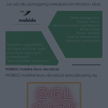
Już od roku pomagamy mieszkańcom Wrześni i okolic
w realizacji prac budowlanych, remontowych oraz
ogrodowych. Oferujemy wynajem profesjonalnego
sprzętu budowlanego i ogrodniczego - m.in.
zagęszczarek, młotów wyburzeniowych,
glebogryzarek, rusztowań, podpór stropowych, pił do
betonu i wielu innych. Zapraszamy do naszego punktu
przy ul. Kościuszki 87 we Wrześni, obok Cenosu. Rentu
- fachowy sprzęt, uczciwe ceny i profesjonalne
doradztwo.
MOBIDO mobilne biuro doradcze
MOBIDO mobilne biuro doradcze specjalizujemy się w
pozyskiwaniu dotacji i dofinansowań dla firm.
Kompleksowa pomoc w zdobywaniu środków z
funduszy unijnych oraz krajowych. Wspieramy także
przedsiębiorców w tworzeniu biznes planów,
skutecznej windykacji i restrukturyzacji, a osoby