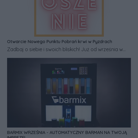
indywidulane w przygotowywaniu pism, zażaleń,
wniosków. Szczegóły dostępne na stronie:
www.mobido.pl.
Otwarcie Nowego Punktu Pobrań krwi w Pyzdrach
Zadbaj o siebie i swoich bliskich! Już od września w
Pyzdrach otwiera się nowy punkt pobrań krwi Kropla
Zdrowia! Zapraszamy na ulicę Niepodległości 13, od
poniedziałku do piątku w godzinach od 7:00 do 11:00
oraz w soboty po wcześniejszym umówieniu się. W
Kropli Zdrowia oferujemy gotowe pakiety badań
profilaktycznych oraz bezpłatną realizację skierowań
na NFZ. Wasze analizy precyzyjnie wykona
laboratorium we Wrześni. Kropla Zdrowia w Pyzdrach
– Twój sprawdzony partner w dbaniu o organizm.
Zapraszamy!
BARMIX WRZEŚNIA - AUTOMATYCZNY BARMAN NA TWOJĄ
IMPREZĘ!