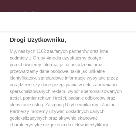
Specjalnie dla Was postanowiliśmy stworzyć rozgłośnię radiową
zajmującą się sprawami mieszkańców naszego regionu.
Nadajemy na
częstotliwościach: 93.7 FM, 95.2 FM, 103.7 FM, 94.9 FM dla mieszkańców
wschodniej i południowej Wielkopolski (Września, Środa Wlkp., Słupca,
Drogi Użytkowniku,
Śrem, Jarocin, Gniezno, Ostrów Wlkp.).
My, naszych 1162 zaufanych partnerów oraz inne
podmioty z Grupy 4media uzyskujemy dostęp i
Kontakt
Reklama
Patronat
Dane firmowe
przechowujemy informacje na urządzeniu oraz
Regulamin serwisu i ogłoszeń drobnych
przetwarzamy dane osobowe, takie jak unikalne
Regulamin konkursów
Polityka prywatności
identyfikatory, standardowe informacje wysyłane przez
Przetwarzanie danych osobowych
urządzenie czy dane przeglądania w celu zapewniania
spersonalizowanych reklam, wybór spersonalizowanych
treści, pomiar reklam i treści, badanie odbiorców oraz
Zapisz się do newslettera
ulepszanie usług. Za zgodą Użytkownika my i Zaufani
Dołącz do grona ludzi najlepiej poinformowanych!
Partnerzy możemy używać dokładnych danych
geolokalizacyjnych oraz aktywnie skanować
Zapisz się »
charakterystykę urządzenia do celów identyfikacji.
Ponieważ cenimy Twoją prywatność, prosimy o zgodę na