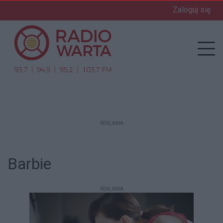
Zaloguj się
enu
Prz
REKLAMA
Barbie
REKLAMA