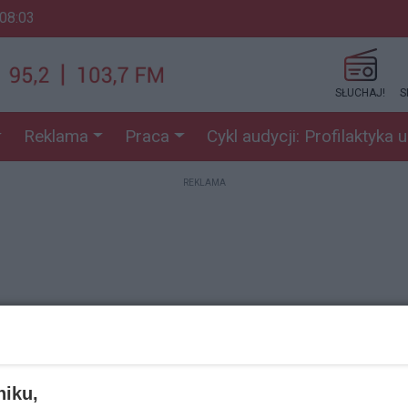
 08:03
SŁUCHAJ!
S
Reklama
Praca
Cykl audycji: Profilaktyka 
REKLAMA
REKLAMA
niku,