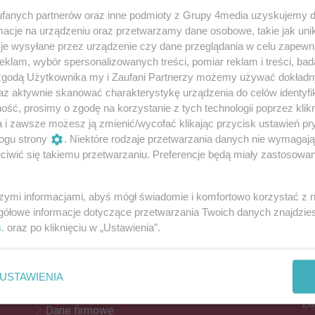
fanych partnerów oraz inne podmioty z Grupy 4media uzyskujemy d
cje na urządzeniu oraz przetwarzamy dane osobowe, takie jak unika
je wysyłane przez urządzenie czy dane przeglądania w celu zapewn
iecznie kąpać? Sprawdź jakość wody
klam, wybór spersonalizowanych treści, pomiar reklam i treści, bad
 do jeziora czy zalewu, powinien sprawdzić, czy woda
 zgodą Użytkownika my i Zaufani Partnerzy możemy używać dokład
i. Jak to zrobić?
az aktywnie skanować charakterystykę urządzenia do celów identyfi
ść, prosimy o zgodę na korzystanie z tych technologii poprzez klikn
a i zawsze możesz ją zmienić/wycofać klikając przycisk ustawień pr
ogu strony
. Niektóre rodzaje przetwarzania danych nie wymagaj
Reklama
iwić się takiemu przetwarzaniu. Preferencje będą miały zastosowania
REKLAMA
szymi informacjami, abyś mógł świadomie i komfortowo korzystać z
gółowe informacje dotyczące przetwarzania Twoich danych znajdzi
s
. oraz po kliknięciu w „Ustawienia”.
Z
Kontakt
Do
Reklama
po
USTAWIENIA
Patronat
Za
Dane firmowe