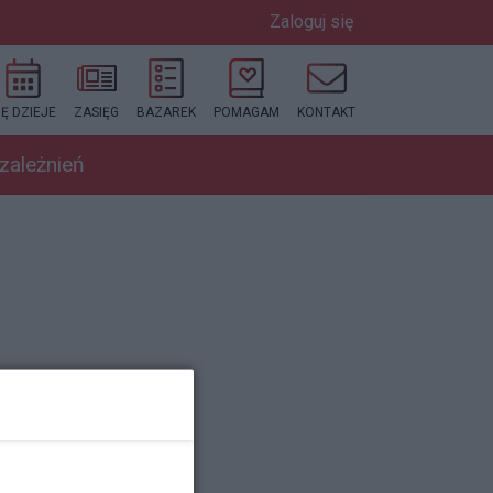
Zaloguj się
IĘ DZIEJE
ZASIĘG
BAZAREK
POMAGAM
KONTAKT
uzależnień