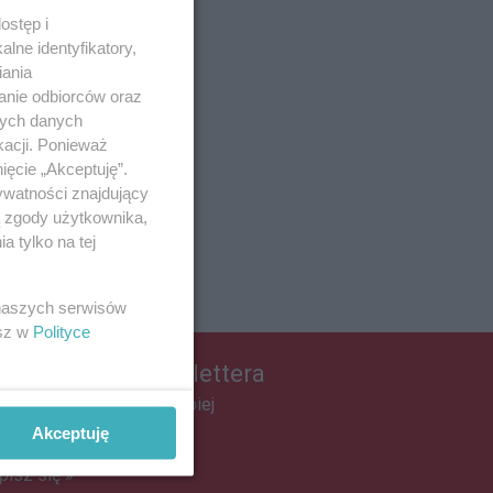
ostęp i
lne identyfikatory,
iania
anie odbiorców oraz
nych danych
kacji. Ponieważ
ięcie „Akceptuję”.
ywatności znajdujący
ą zgody użytkownika,
 tylko na tej
 naszych serwisów
esz w
Polityce
apisz się do newslettera
łącz do grona ludzi najlepiej
informowanych!
Akceptuję
pisz się »