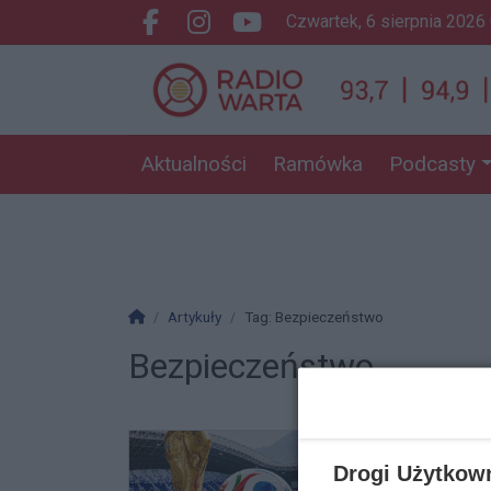
czwartek, 6 sierpnia 2026
Facebook.com
Instagram.com
Youtube.com
Aktualności
Ramówka
Podcasty
Strona główna
Artykuły
Tag: Bezpieczeństwo
Bezpieczeństwo
Drogi Użytkow