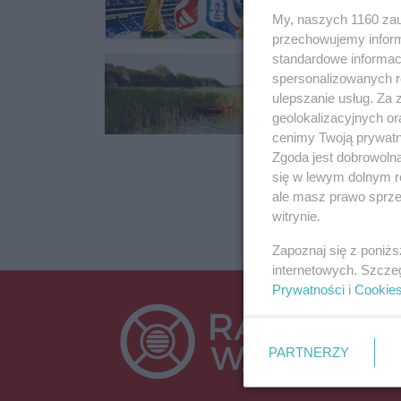
My, naszych 1160 zau
przechowujemy informa
standardowe informac
Gdzie się bezp
spersonalizowanych re
Zanim ktoś wskoczy
ulepszanie usług. Za
nadaje się do kąpiel
geolokalizacyjnych or
cenimy Twoją prywatno
24.07.2024 11:27
Zgoda jest dobrowoln
się w lewym dolnym r
ale masz prawo sprzec
witrynie.
Zapoznaj się z poniż
internetowych. Szcze
Prywatności
i
Cookie
PARTNERZY