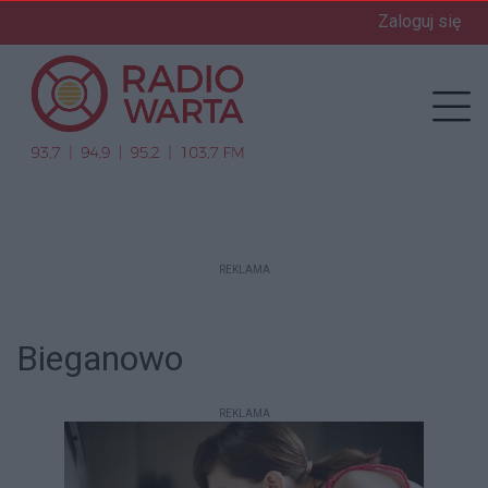
Zaloguj się
enu
Prz
REKLAMA
Bieganowo
REKLAMA