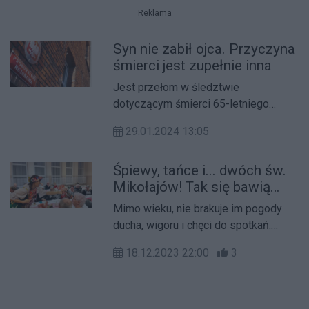
Reklama
Syn nie zabił ojca. Przyczyna
śmierci jest zupełnie inna
Jest przełom w śledztwie
dotyczącym śmierci 65-letniego
mężczyzny w Bieganowie w pow.
29.01.2024 13:05
wrzesińskim. Jego syn - Olgierd K. -
trafił do aresztu.
Śpiewy, tańce i... dwóch św.
Mikołajów! Tak się bawią
seniorzy z Bieganowa
Mimo wieku, nie brakuje im pogody
(galeria zdjęć)
ducha, wigoru i chęci do spotkań.
Kilkudziesięciu seniorów z
18.12.2023 22:00
3
Bieganowa w pow. wrzesińskim
wzięło udział we wspólnej wigilii.