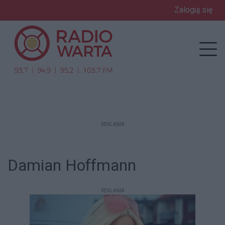
Zaloguj się
enu
Prz
REKLAMA
Damian Hoffmann
REKLAMA