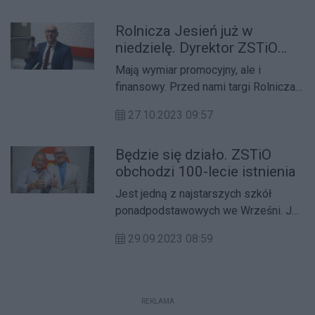
siłowym.
Rolnicza Jesień już w
niedzielę. Dyrektor ZSTiO
zaprasza
Mają wymiar promocyjny, ale i
finansowy. Przed nami targi Rolnicza
Jesień we Wrześni. Zysk, jak co roku,
27.10.2023 09:57
zasili kontro organizatora, czyli
Zespołu Szkół Technicznych i
Będzie się działo. ZSTiO
Ogólnokształcących.
obchodzi 100-lecie istnienia
Jest jedną z najstarszych szkół
ponadpodstawowych we Wrześni. Jej
mury opuściły dziesiątki tysięcy
29.09.2023 08:59
absolwentów z powodzeniem
radzących sobie na rynku pracy.
REKLAMA