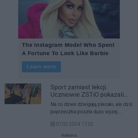
Sport zamiast lekcji.
Uczniowie ZSTiO pokazali
moc (galeria)
Na co dzień dźwigają plecaki, ale dziś
poprzeczka poszła dużo wyżej.
Uczniowie Zespołu Szkół
07.02.2024 17:52
Technicznych i Ogólnokształcących
we Wrześni rywalizowali w dwuboju
Reklama