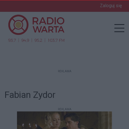
Zaloguj się
enu
Prz
REKLAMA
Fabian Zydor
REKLAMA