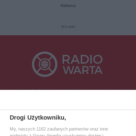
Reklama
REKLAMA
Specjalnie dla Was postanowiliśmy stworzyć rozgłośnię radiową
zajmującą się sprawami mieszkańców naszego regionu.
Nadajemy na
częstotliwościach: 93.7 FM, 95.2 FM, 103.7 FM, 94.9 FM dla mieszkańców
wschodniej i południowej Wielkopolski (Września, Środa Wlkp., Słupca,
Drogi Użytkowniku,
Śrem, Jarocin, Gniezno, Ostrów Wlkp.).
My, naszych 1162 zaufanych partnerów oraz inne
podmioty z Grupy 4media uzyskujemy dostęp i