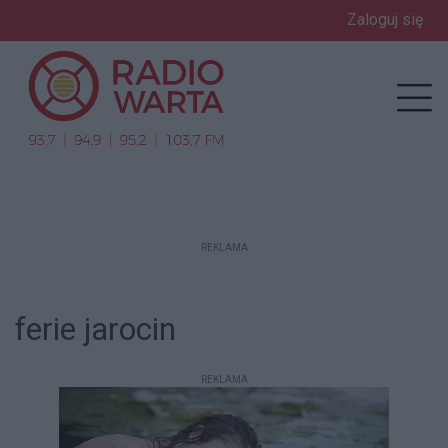
Zaloguj się
enu
Prz
REKLAMA
ferie jarocin
REKLAMA