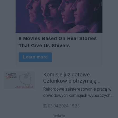
Komisje już gotowe.
Członkowie otrzymają
niemałe diety
Rekordowe zainteresowanie pracą w
obwodowych komisjach wyborczych.
W gm. Dominowo w pow. średzkim do
03.04.2024 15:23
obsadzenia były 23 miejsca.
Reklama