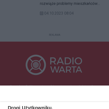
rozwiąże problemy mieszkańców
gminy Dominowo w pow. średzkim.
04.10.2023 08:04
Trwa rozbudowa stacji uzdatniania
wody w Gieczu.
REKLAMA
Specjalnie dla Was postanowiliśmy stworzyć rozgłośnię radiową
zajmującą się sprawami mieszkańców naszego regionu.
Nadajemy na
częstotliwościach: 93.7 FM, 95.2 FM, 103.7 FM, 94.9 FM dla mieszkańców
wschodniej i południowej Wielkopolski (Września, Środa Wlkp., Słupca,
Drogi Użytkowniku,
Śrem, Jarocin, Gniezno, Ostrów Wlkp.).