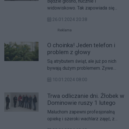
Będzie głośno, hucznie i
widowiskowo. Tak zapowiada się
rekonstrukcja historyczna, do której
26.01.2024 20:38
dojdzie jutro w Gieczu w pow.
średzkim.
Reklama
O choinka! Jeden telefon i
problem z głowy
Są atrybutem świąt, ale już po nich
bywają dużym problemem. Żywe
choinki wciąż przyozdabiają niejeden
10.01.2024 08:00
dom i mieszkanie.
Trwa odliczanie dni. Żłobek w
Dominowie ruszy 1 lutego
Maluchom zapewni profesjonalną
opiekę i szeroki wachlarz zajęć, z
kolei ich rodzicom umożliwi powrót