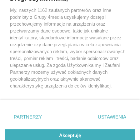
My, naszych 1162 zaufanych partnerów oraz inne
podmioty z Grupy 4media uzyskujemy dostęp i
Kontakt
Reklama
Patronat
Dane firmowe
przechowujemy informacje na urządzeniu oraz
Regulamin serwisu i ogłoszeń drobnych
przetwarzamy dane osobowe, takie jak unikalne
Regulamin konkursów
Polityka prywatności
identyfikatory, standardowe informacje wysyłane przez
Przetwarzanie danych osobowych
urządzenie czy dane przeglądania w celu zapewniania
spersonalizowanych reklam, wybór spersonalizowanych
treści, pomiar reklam i treści, badanie odbiorców oraz
Zapisz się do newslettera
ulepszanie usług. Za zgodą Użytkownika my i Zaufani
Dołącz do grona ludzi najlepiej poinformowanych!
Partnerzy możemy używać dokładnych danych
geolokalizacyjnych oraz aktywnie skanować
Zapisz się »
charakterystykę urządzenia do celów identyfikacji.
Ponieważ cenimy Twoją prywatność, prosimy o zgodę na
korzystanie z tych technologii poprzez kliknięcie
Szukaj
„Akceptuję”. Zgoda jest dobrowolna i zawsze możesz ją
zmienić/wycofać klikając przycisk ustawień prywatności
PARTNERZY
USTAWIENIA
znajdujący się w lewym dolnym rogu strony
. Niektóre
Facebook.com
Instagram.com
Youtube.com
rodzaje przetwarzania danych nie wymagają zgody
użytkownika, ale masz prawo sprzeciwić się takiemu
Akceptuję