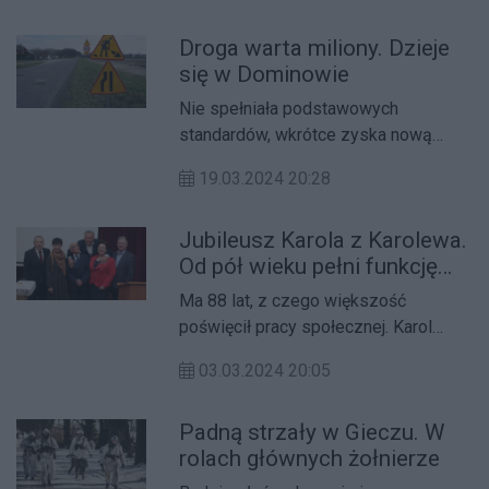
Droga warta miliony. Dzieje
się w Dominowie
Nie spełniała podstawowych
standardów, wkrótce zyska nową
nawierzchnię, chodniki i oświetlenie.
19.03.2024 20:28
Mowa o drodze przy ul. Średzkiej w
Dominowie.
Jubileusz Karola z Karolewa.
Od pół wieku pełni funkcję
sołtysa
Ma 88 lat, z czego większość
poświęcił pracy społecznej. Karol
Kazecki z Karolewa w pow. średzkim
03.03.2024 20:05
obchodzi 50-lecie sołtysowania.
Padną strzały w Gieczu. W
rolach głównych żołnierze