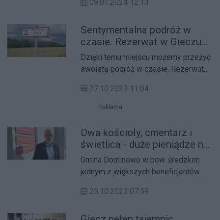
09.01.2024 12:13
do pracy. W Dominowie w pow.
średzkim powstanie żłobek.
Sentymentalna podróż w
czasie. Rezerwat w Gieczu
kusi atrakcjami
Dzięki temu miejscu możemy przeżyć
swoistą podróż w czasie. Rezerwat
Archeologiczny w Gieczu w pow.
27.10.2023 11:04
średzkim zaprasza zwiedzających.
Reklama
Dwa kościoły, cmentarz i
świetlica - duże pieniądze na
ratowanie zabytków
Gmina Dominowo w pow. średzkim
jednym z większych beneficjentów
rządowego programu Polski Ład. Do
25.10.2023 07:59
tej pory z puli przeznaczonej na
odbudowę zabytków pozyskała ona
Giecz pełen tajemnic.
prawie 1 mln zł.