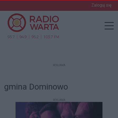
Zaloguj się
enu
Prz
REKLAMA
gmina Dominowo
REKLAMA