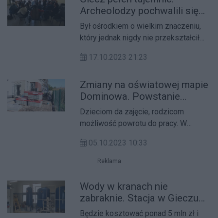
Archeolodzy pochwalili się
wynikami badań
Był ośrodkiem o wielkim znaczeniu,
który jednak nigdy nie przekształcił
się w miasto. Giecz w pow. średzkim
17.10.2023 21:23
jest miejscem badań
archeologicznych.
Zmiany na oświatowej mapie
Dominowa. Powstanie
żłobek
Dzieciom da zajęcie, rodzicom
możliwość powrotu do pracy. W
Dominowie w pow. średzkim powstaje
05.10.2023 10:33
żłobek. To pierwszy taki obiekt w
gminie.
Reklama
Wody w kranach nie
zabraknie. Stacja w Gieczu
na ukończeniu
Będzie kosztować ponad 5 mln zł i