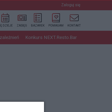
Zaloguj się
IĘ DZIEJE
ZASIĘG
BAZAREK
POMAGAM
KONTAKT
uzależnień
Konkurs NEXT.Resto.Bar