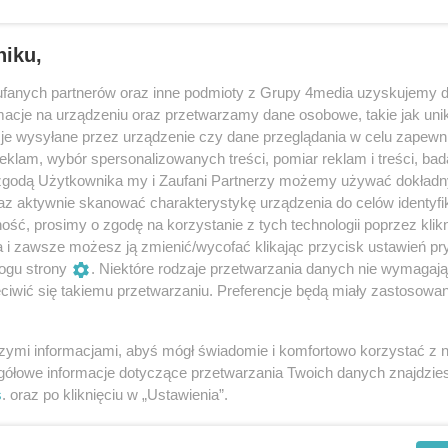
niku,
owy (25.01.2025)
fanych partnerów oraz inne podmioty z Grupy 4media uzyskujemy d
cje na urządzeniu oraz przetwarzamy dane osobowe, takie jak unika
je wysyłane przez urządzenie czy dane przeglądania w celu zapewn
klam, wybór spersonalizowanych treści, pomiar reklam i treści, bad
Reklama
 zgodą Użytkownika my i Zaufani Partnerzy możemy używać dokład
az aktywnie skanować charakterystykę urządzenia do celów identyfi
a. Na bieżni wszystkie pokolenia (galeria)
ść, prosimy o zgodę na korzystanie z tych technologii poprzez klikn
a i zawsze możesz ją zmienić/wycofać klikając przycisk ustawień pr
gali wokół stadionu – to uczestnicy 24-godzinnej
ogu strony
. Niektóre rodzaje przetwarzania danych nie wymagaj
ko do Nieba.
iwić się takiemu przetwarzaniu. Preferencje będą miały zastosowania
szymi informacjami, abyś mógł świadomie i komfortowo korzystać z
gółowe informacje dotyczące przetwarzania Twoich danych znajdzi
s
. oraz po kliknięciu w „Ustawienia”.
REKLAMA