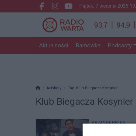
piątek, 7 sierpnia 2026 19
Facebook.com
Instagram.com
Youtube.com
Aktualności
Ramówka
Podcasty
Strona główna
Artykuły
Tag: Klub Biegacza Kosynier
Klub Biegacza Kosynier