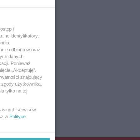
ostęp i
lne identyfikatory,
iania
anie odbiorców oraz
nych danych
kacji. Ponieważ
ięcie „Akceptuję”.
ywatności znajdujący
ą zgody użytkownika,
 tylko na tej
 naszych serwisów
esz w
Polityce