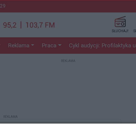
:29
SŁUCHAJ!
S
Reklama
Praca
Cykl audycji: Profilaktyka 
REKLAMA
REKLAMA