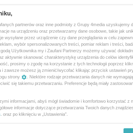
niku,
rzez powiat średzki
fanych partnerów oraz inne podmioty z Grupy 4media uzyskujemy d
ja, czyli aż do wczoraj.
cje na urządzeniu oraz przetwarzamy dane osobowe, takie jak unika
je wysyłane przez urządzenie czy dane przeglądania w celu zapewn
klam, wybór spersonalizowanych treści, pomiar reklam i treści, bad
 zgodą Użytkownika my i Zaufani Partnerzy możemy używać dokład
Reklama
az aktywnie skanować charakterystykę urządzenia do celów identyfi
ść, prosimy o zgodę na korzystanie z tych technologii poprzez klikn
j powraca na tory
a i zawsze możesz ją zmienić/wycofać klikając przycisk ustawień pr
ogu strony
. Niektóre rodzaje przetwarzania danych nie wymagaj
ojenny i rozwój transportu samochodowego.
iwić się takiemu przetwarzaniu. Preferencje będą miały zastosowania
szymi informacjami, abyś mógł świadomie i komfortowo korzystać z
gółowe informacje dotyczące przetwarzania Twoich danych znajdzi
s
. oraz po kliknięciu w „Ustawienia”.
REKLAMA