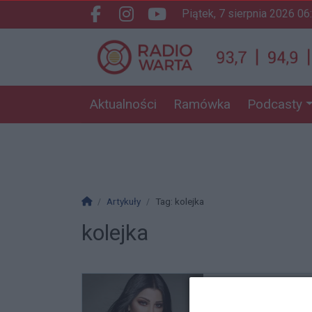
piątek, 7 sierpnia 2026 06
Facebook.com
Instagram.com
Youtube.com
Aktualności
Ramówka
Podcasty
Strona główna
Artykuły
Tag: kolejka
kolejka