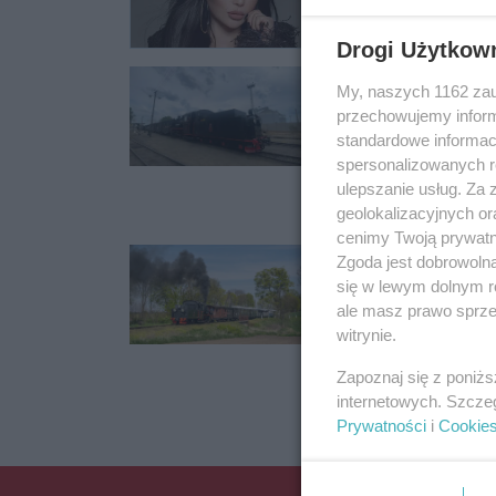
Drogi Użytkow
Wąskotorówką p
My, naszych 1162 zau
Kursowała 1, 3 i 5 ma
przechowujemy informa
standardowe informac
06.05.2024 08:53
spersonalizowanych re
ulepszanie usług. Za
geolokalizacyjnych or
cenimy Twoją prywatno
120-letnia kole
Zgoda jest dobrowoln
się w lewym dolnym r
Przetrwała okres w
ale masz prawo sprzec
witrynie.
30.04.2024 08:44
Zapoznaj się z poniż
internetowych. Szcze
Prywatności
i
Cookie