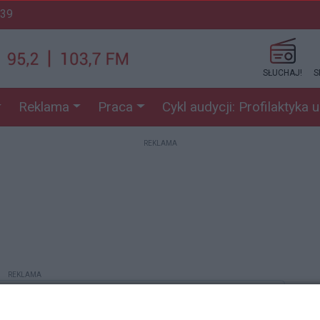
:39
SŁUCHAJ!
S
Reklama
Praca
Cykl audycji: Profilaktyka 
REKLAMA
REKLAMA