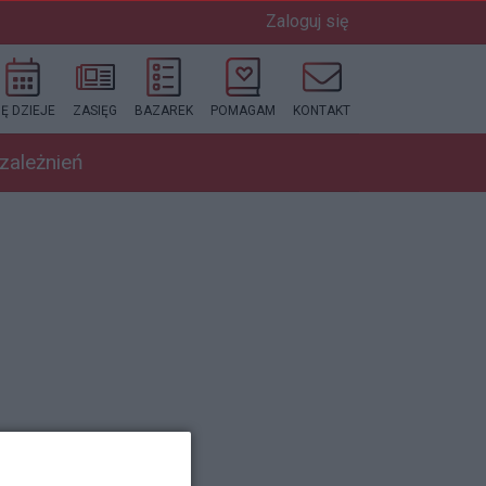
Zaloguj się
IĘ DZIEJE
ZASIĘG
BAZAREK
POMAGAM
KONTAKT
uzależnień