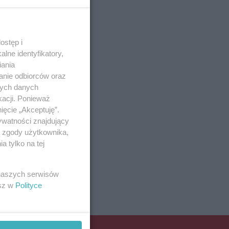
ostęp i
lne identyfikatory,
iania
anie odbiorców oraz
nych danych
kacji. Ponieważ
ięcie „Akceptuję”.
ywatności znajdujący
ą zgody użytkownika,
 tylko na tej
 naszych serwisów
esz w
Polityce