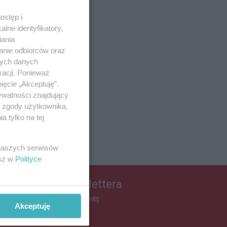
ostęp i
lne identyfikatory,
iania
anie odbiorców oraz
nych danych
kacji. Ponieważ
ięcie „Akceptuję”.
ywatności znajdujący
ą zgody użytkownika,
 tylko na tej
 naszych serwisów
esz w
Polityce
apisz się do newslettera
łącz do grona ludzi najlepiej
Akceptuję
informowanych!