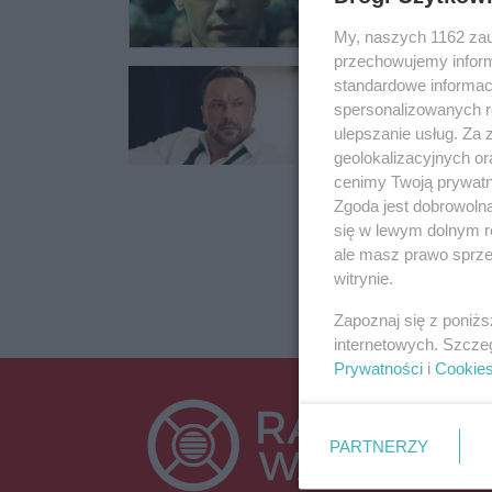
My, naszych 1162 zau
przechowujemy informa
"Love story". 
standardowe informac
walentynkowy
spersonalizowanych re
ulepszanie usług. Za
Ta wiadomość z pew
geolokalizacyjnych or
słupeckim.
cenimy Twoją prywatno
Zgoda jest dobrowoln
24.01.2024 20:19
się w lewym dolnym r
ale masz prawo sprzec
witrynie.
Zapoznaj się z poniż
internetowych. Szcze
Prywatności
i
Cookie
PARTNERZY