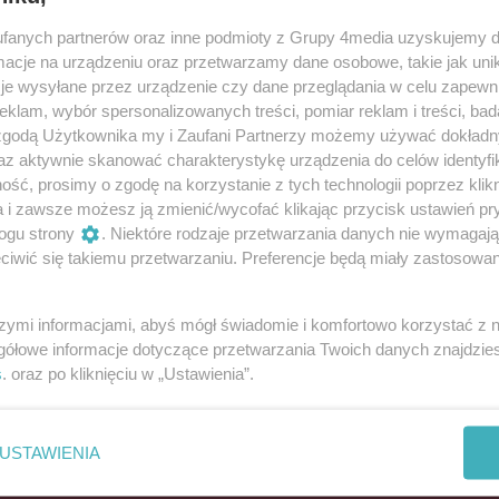
fanych partnerów oraz inne podmioty z Grupy 4media uzyskujemy d
cje na urządzeniu oraz przetwarzamy dane osobowe, takie jak unika
Zaproszenie na wyjątkowy koncert
je wysyłane przez urządzenie czy dane przeglądania w celu zapewn
klam, wybór spersonalizowanych treści, pomiar reklam i treści, bad
 zgodą Użytkownika my i Zaufani Partnerzy możemy używać dokład
nością ucieszy zakochanych z Powidza w powiecie
az aktywnie skanować charakterystykę urządzenia do celów identyfi
ść, prosimy o zgodę na korzystanie z tych technologii poprzez klikn
a i zawsze możesz ją zmienić/wycofać klikając przycisk ustawień pr
ogu strony
. Niektóre rodzaje przetwarzania danych nie wymagaj
Reklama
iwić się takiemu przetwarzaniu. Preferencje będą miały zastosowania
szymi informacjami, abyś mógł świadomie i komfortowo korzystać z
REKLAMA
gółowe informacje dotyczące przetwarzania Twoich danych znajdzi
s
. oraz po kliknięciu w „Ustawienia”.
Z
Kontakt
Do
Reklama
USTAWIENIA
po
Patronat