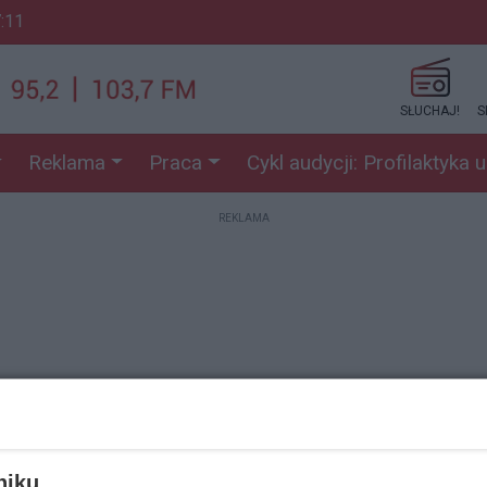
7:11
SŁUCHAJ!
S
Reklama
Praca
Cykl audycji: Profilaktyka 
REKLAMA
REKLAMA
niku,