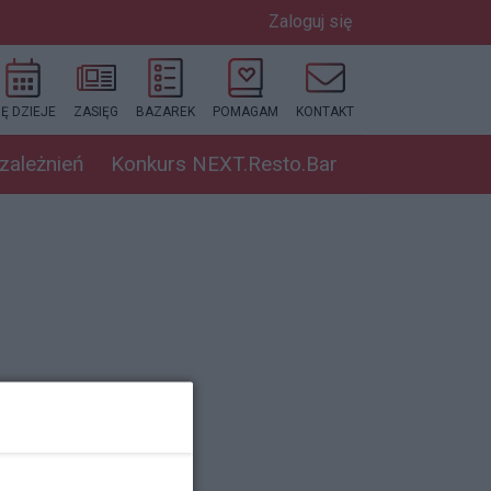
Zaloguj się
IĘ DZIEJE
ZASIĘG
BAZAREK
POMAGAM
KONTAKT
uzależnień
Konkurs NEXT.Resto.Bar