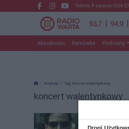
sobota, 8 sierpnia 2026 0
Facebook.com
Instagram.com
Youtube.com
Aktualności
Ramówka
Podcasty
Strona główna
Artykuły
Tag: koncert walentynkowy
koncert walentynkowy
Drogi Użytkow