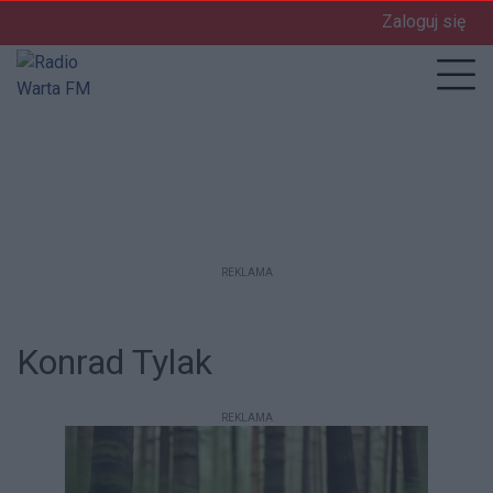
Zaloguj się
enu
Prz
REKLAMA
Konrad Tylak
REKLAMA