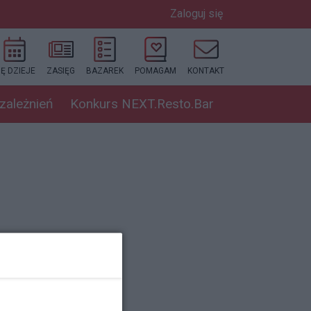
Zaloguj się
IĘ DZIEJE
ZASIĘG
BAZAREK
POMAGAM
KONTAKT
uzależnień
Konkurs NEXT.Resto.Bar