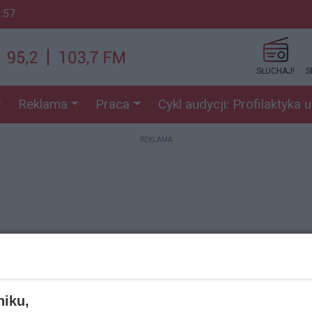
2:57
SŁUCHAJ!
S
Reklama
Praca
Cykl audycji: Profilaktyka 
REKLAMA
REKLAMA
niku,