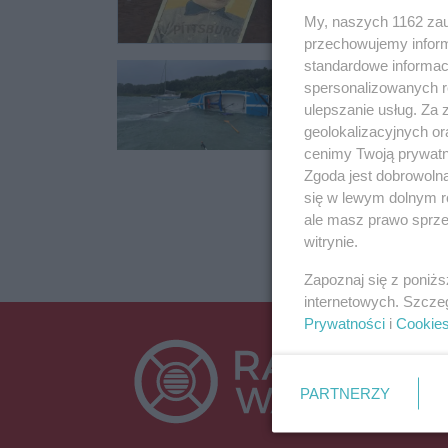
My, naszych 1162 zau
przechowujemy informa
standardowe informac
Łódź przewróci
spersonalizowanych re
w wodzie
ulepszanie usług. Za
Na Jeziorze Powidzk
geolokalizacyjnych or
cenimy Twoją prywatno
29.07.2024 12:05
Zgoda jest dobrowoln
się w lewym dolnym r
ale masz prawo sprzec
witrynie.
Zapoznaj się z poniż
internetowych. Szcze
Prywatności
i
Cookie
PARTNERZY