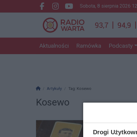
sobota, 8 sierpnia 2026 1
Facebook.com
Instagram.com
Youtube.com
Aktualności
Ramówka
Podcasty
Strona główna
Artykuły
Tag: Kosewo
Kosewo
Drogi Użytkow