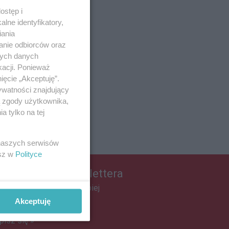
ostęp i
lne identyfikatory,
iania
anie odbiorców oraz
nych danych
kacji. Ponieważ
ięcie „Akceptuję”.
ywatności znajdujący
ą zgody użytkownika,
 tylko na tej
 naszych serwisów
esz w
Polityce
apisz się do newslettera
łącz do grona ludzi najlepiej
informowanych!
Akceptuję
pisz się »