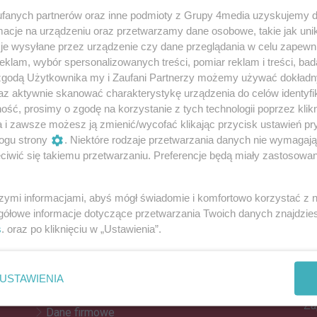
fanych partnerów oraz inne podmioty z Grupy 4media uzyskujemy d
cje na urządzeniu oraz przetwarzamy dane osobowe, takie jak unika
je wysyłane przez urządzenie czy dane przeglądania w celu zapewn
ła się na jeziorze. Dwie osoby wylądowały
klam, wybór spersonalizowanych treści, pomiar reklam i treści, bad
 zgodą Użytkownika my i Zaufani Partnerzy możemy używać dokład
im przewróciła się łódź.
az aktywnie skanować charakterystykę urządzenia do celów identyfi
ść, prosimy o zgodę na korzystanie z tych technologii poprzez klikn
a i zawsze możesz ją zmienić/wycofać klikając przycisk ustawień pr
ogu strony
. Niektóre rodzaje przetwarzania danych nie wymagaj
Reklama
iwić się takiemu przetwarzaniu. Preferencje będą miały zastosowania
REKLAMA
szymi informacjami, abyś mógł świadomie i komfortowo korzystać z
gółowe informacje dotyczące przetwarzania Twoich danych znajdzi
s
. oraz po kliknięciu w „Ustawienia”.
Z
Kontakt
Do
Reklama
po
USTAWIENIA
Patronat
Za
Dane firmowe