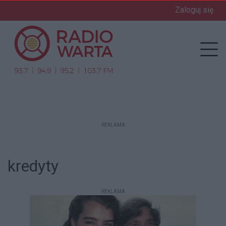
Zaloguj się
enu
Prz
REKLAMA
kredyty
REKLAMA