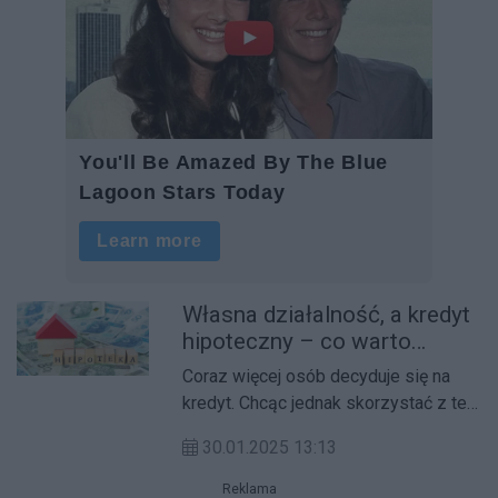
Własna działalność, a kredyt
hipoteczny – co warto
wiedzieć?
Coraz więcej osób decyduje się na
kredyt. Chcąc jednak skorzystać z tej
opcji na zakup mieszkania, w
30.01.2025 13:13
pierwszej kolejności należy
uwarunkować kwestie podmiotowe.
Reklama