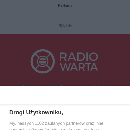
Reklama
REKLAMA
Specjalnie dla Was postanowiliśmy stworzyć rozgłośnię radiową
zajmującą się sprawami mieszkańców naszego regionu.
Nadajemy na
częstotliwościach: 93.7 FM, 95.2 FM, 103.7 FM, 94.9 FM dla mieszkańców
wschodniej i południowej Wielkopolski (Września, Środa Wlkp., Słupca,
Drogi Użytkowniku,
Śrem, Jarocin, Gniezno, Ostrów Wlkp.).
My, naszych 1162 zaufanych partnerów oraz inne
podmioty z Grupy 4media uzyskujemy dostęp i