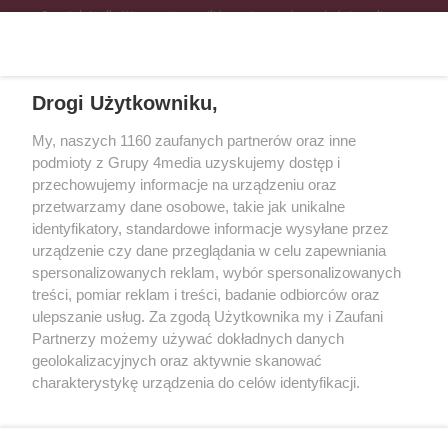
Specjalnie dla Was postanowiliśmy stworzyć rozgłośnię radiową
zajmującą się sprawami mieszkańców naszego regionu.
Nadajemy na
częstotliwościach: 93.7 FM, 95.2 FM, 103.7 FM, 94.9 FM dla mieszkańców
wschodniej i południowej Wielkopolski (Września, Środa Wlkp., Słupca,
Drogi Użytkowniku,
Śrem, Jarocin, Gniezno, Ostrów Wlkp.).
My, naszych 1160 zaufanych partnerów oraz inne
podmioty z Grupy 4media uzyskujemy dostęp i
Kontakt
Reklama
Patronat
Dane firmowe
przechowujemy informacje na urządzeniu oraz
Regulamin serwisu i ogłoszeń drobnych
przetwarzamy dane osobowe, takie jak unikalne
Regulamin konkursów
Polityka prywatności
identyfikatory, standardowe informacje wysyłane przez
Przetwarzanie danych osobowych
urządzenie czy dane przeglądania w celu zapewniania
spersonalizowanych reklam, wybór spersonalizowanych
treści, pomiar reklam i treści, badanie odbiorców oraz
Zapisz się do newslettera
ulepszanie usług. Za zgodą Użytkownika my i Zaufani
Dołącz do grona ludzi najlepiej poinformowanych!
Partnerzy możemy używać dokładnych danych
geolokalizacyjnych oraz aktywnie skanować
Zapisz się »
charakterystykę urządzenia do celów identyfikacji.
Ponieważ cenimy Twoją prywatność, prosimy o zgodę na
korzystanie z tych technologii poprzez kliknięcie
Szukaj