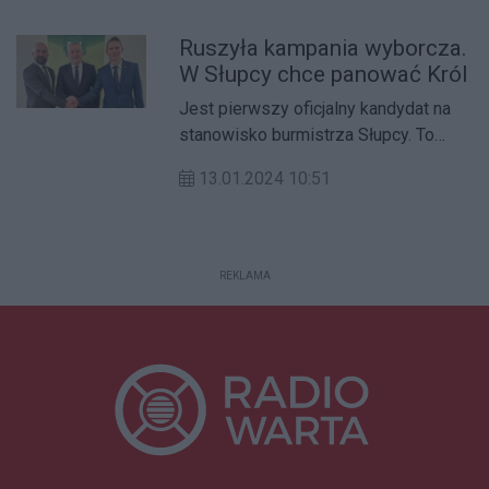
Ruszyła kampania wyborcza.
W Słupcy chce panować Król
Jest pierwszy oficjalny kandydat na
stanowisko burmistrza Słupcy. To
Mariusz Król, kierownik Referatu
13.01.2024 10:51
Oświaty i Rozwoju Lokalnego w
urzędzie miasta i radny powiatowy.
REKLAMA