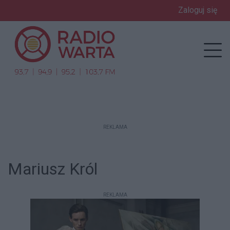
Zaloguj się
enu
Prz
REKLAMA
Mariusz Król
REKLAMA