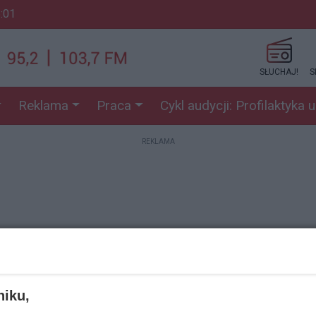
6:01
SŁUCHAJ!
S
Reklama
Praca
Cykl audycji: Profilaktyka 
REKLAMA
REKLAMA
niku,