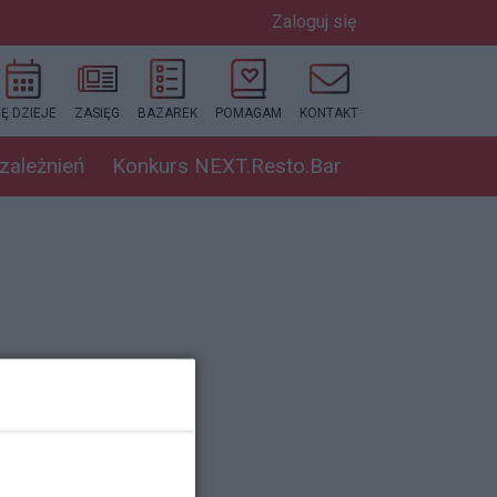
Zaloguj się
IĘ DZIEJE
ZASIĘG
BAZAREK
POMAGAM
KONTAKT
uzależnień
Konkurs NEXT.Resto.Bar