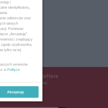
ostęp i
lne identyfikatory,
iania
anie odbiorców oraz
nych danych
kacji. Ponieważ
ięcie „Akceptuję”.
ywatności znajdujący
ą zgody użytkownika,
 tylko na tej
 naszych serwisów
esz w
Polityce
apisz się do newslettera
łącz do grona ludzi najlepiej
informowanych!
Akceptuję
pisz się »