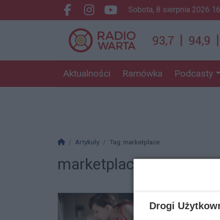
sobota, 8 sierpnia 2026 1
Facebook.com
Instagram.com
Youtube.com
Aktualności
Ramówka
Podcasty
Strona główna
Artykuły
Tag: marketplace
marketplace
Drogi Użytkow