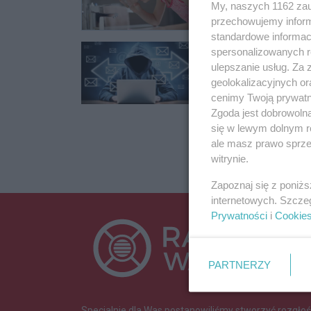
My, naszych 1162 zau
przechowujemy informa
standardowe informac
Oszustwa w reg
spersonalizowanych re
ulepszanie usług. Za
Mieszkańcy powiatu 
geolokalizacyjnych or
cenimy Twoją prywatno
24.07.2024 08:58
Zgoda jest dobrowoln
się w lewym dolnym r
ale masz prawo sprzec
witrynie.
Zapoznaj się z poniż
internetowych. Szcze
Prywatności
i
Cookie
PARTNERZY
Specjalnie dla Was postanowiliśmy stworzyć rozgłoś