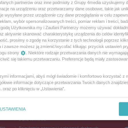
fanych partnerów oraz inne podmioty z Grupy 4media uzyskujemy d
cje na urządzeniu oraz przetwarzamy dane osobowe, takie jak unika
je wysyłane przez urządzenie czy dane przeglądania w celu zapewn
ionie na portalach aukcyjnych
klam, wybór spersonalizowanych treści, pomiar reklam i treści, bad
 zgodą Użytkownika my i Zaufani Partnerzy możemy używać dokład
średzkiego stracili blisko 16 tysięcy złotych.
az aktywnie skanować charakterystykę urządzenia do celów identyfi
ść, prosimy o zgodę na korzystanie z tych technologii poprzez klikn
a i zawsze możesz ją zmienić/wycofać klikając przycisk ustawień pr
Reklama
ogu strony
. Niektóre rodzaje przetwarzania danych nie wymagaj
iwić się takiemu przetwarzaniu. Preferencje będą miały zastosowania
REKLAMA
szymi informacjami, abyś mógł świadomie i komfortowo korzystać z
gółowe informacje dotyczące przetwarzania Twoich danych znajdzi
s
. oraz po kliknięciu w „Ustawienia”.
Z
Kontakt
Do
Reklama
po
USTAWIENIA
Patronat
Za
Dane firmowe
nię