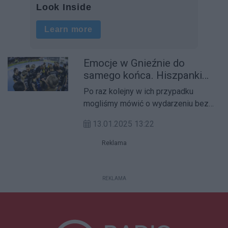
Emocje w Gnieźnie do
samego końca. Hiszpanki
lepsze jedną bramką!
Po raz kolejny w ich przypadku
mogliśmy mówić o wydarzeniu bez
precedensu! Gnieźnieńskie piłkarki
13.01.2025 13:22
ręczne stoczyły bój o ćwierćfinał
Pucharu Europejskiego EHF. W
Reklama
pierwszym meczu z hiszpańskim
rywalem Kaja Rural Aula Valladolid
popularne Pszczoły wygraną miały na
REKLAMA
wyciągnięcie ręki.