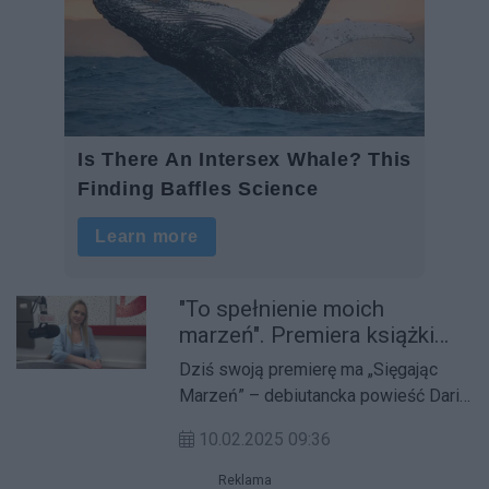
"To spełnienie moich
marzeń". Premiera książki
„Sięgając Marzeń” autorstwa
Dziś swoją premierę ma „Sięgając
mieszkanki naszego regionu
Marzeń” – debiutancka powieść Darii
Twarożek, mieszkanki Nekli w
10.02.2025 09:36
powiecie wrzesińskim.
Reklama