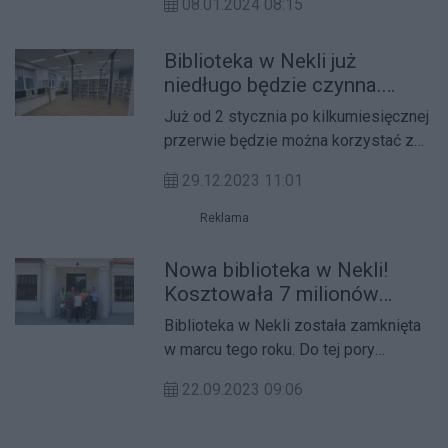
08.01.2024 08:15
nierozliczenia dotacji, która została
przyznana przez gminę na działalność
Biblioteka w Nekli już
klubu piłkarskiego.
niedługo będzie czynna.
Zyskała nową lokalizację
Już od 2 stycznia po kilkumiesięcznej
przerwie będzie można korzystać z
Biblioteki Publicznej Miasta i Gminy
29.12.2023 11:01
Nekla.
Reklama
Nowa biblioteka w Nekli!
Kosztowała 7 milionów
złotych
Biblioteka w Nekli została zamknięta
w marcu tego roku. Do tej pory
neklanie nie mieli możliwości
22.09.2023 09:06
wypożyczania książek. W miejscu
biblioteki powstała przychodnia
lekarska.