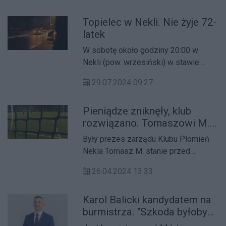
Topielec w Nekli. Nie żyje 72-
latek
W sobotę około godziny 20:00 w
Nekli (pow. wrzesiński) w stawie
kobieta zobaczyła dryfujące ciało.
29.07.2024 09:27
Pieniądze zniknęły, klub
rozwiązano. Tomaszowi M.
grozi więzienie
Były prezes zarządu Klubu Płomień
Nekla Tomasz M. stanie przed
sądem.
26.04.2024 13:33
Karol Balicki kandydatem na
burmistrza. "Szkoda byłoby
nie startować"