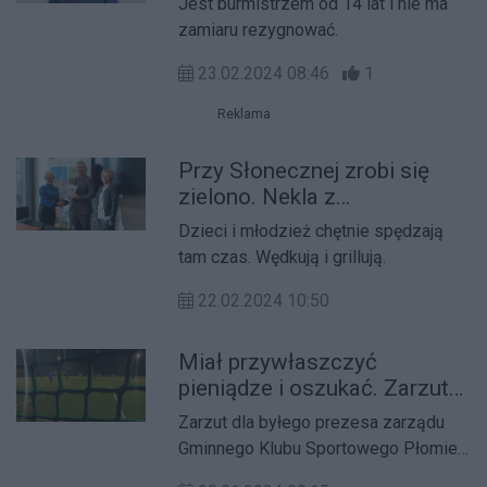
Jest burmistrzem od 14 lat i nie ma
zamiaru rezygnować.
23.02.2024 08:46
1
Reklama
Przy Słonecznej zrobi się
zielono. Nekla z
dofinansowaniem
Dzieci i młodzież chętnie spędzają
tam czas. Wędkują i grillują.
22.02.2024 10:50
Miał przywłaszczyć
pieniądze i oszukać. Zarzuty
dla byłego prezesa GKS
Zarzut dla byłego prezesa zarządu
Płomień Nekla Tomasza M.
Gminnego Klubu Sportowego Płomień
Nekla Tomasza M. Sprawa dotyczy