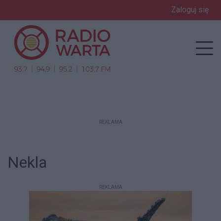
Zaloguj się
enu
Prz
REKLAMA
Nekla
REKLAMA