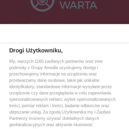
Specjalnie dla Was postanowiliśmy stworzyć rozgłośnię radiową
zajmującą się sprawami mieszkańców naszego regionu.
Nadajemy na
częstotliwościach: 93.7 FM, 95.2 FM, 103.7 FM, 94.9 FM dla mieszkańców
wschodniej i południowej Wielkopolski (Września, Środa Wlkp., Słupca,
Drogi Użytkowniku,
Śrem, Jarocin, Gniezno, Ostrów Wlkp.).
My, naszych 1160 zaufanych partnerów oraz inne
podmioty z Grupy 4media uzyskujemy dostęp i
Kontakt
Reklama
Patronat
Dane firmowe
przechowujemy informacje na urządzeniu oraz
Regulamin serwisu i ogłoszeń drobnych
przetwarzamy dane osobowe, takie jak unikalne
Regulamin konkursów
Polityka prywatności
identyfikatory, standardowe informacje wysyłane przez
Przetwarzanie danych osobowych
urządzenie czy dane przeglądania w celu zapewniania
spersonalizowanych reklam, wybór spersonalizowanych
treści, pomiar reklam i treści, badanie odbiorców oraz
Zapisz się do newslettera
ulepszanie usług. Za zgodą Użytkownika my i Zaufani
Dołącz do grona ludzi najlepiej poinformowanych!
Partnerzy możemy używać dokładnych danych
geolokalizacyjnych oraz aktywnie skanować
Zapisz się »