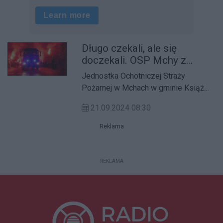
Długo czekali, ale się
doczekali. OSP Mchy z
nowym wozem bojowym
Jednostka Ochotniczej Straży
Pożarnej w Mchach w gminie Książ
Wielkopolski doczekała się wymiany
21.09.2024 08:30
samochodu. Wysłużonego "dziadka"
zamienili na znacznie młodszego
Reklama
Mercedesa.
REKLAMA