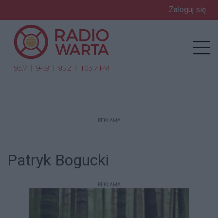
Zaloguj się
enu
Prz
REKLAMA
Patryk Bogucki
REKLAMA