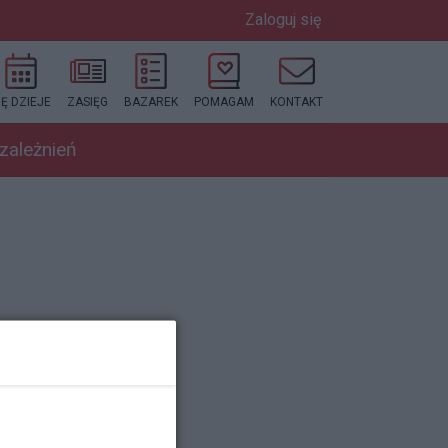
Zaloguj się
IĘ DZIEJE
ZASIĘG
BAZAREK
POMAGAM
KONTAKT
uzależnień