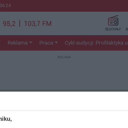
 06:24
SŁUCHAJ!
S
Reklama
Praca
Cykl audycji: Profilaktyka 
REKLAMA
REKLAMA
niku,