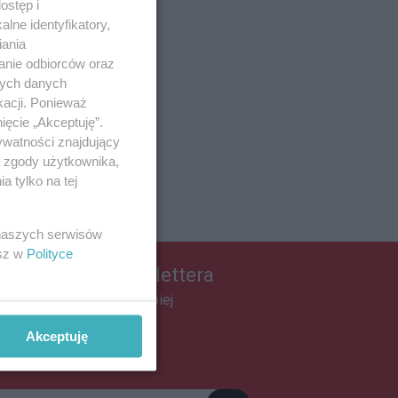
ostęp i
lne identyfikatory,
iania
anie odbiorców oraz
nych danych
kacji. Ponieważ
ięcie „Akceptuję”.
ywatności znajdujący
ą zgody użytkownika,
 tylko na tej
 naszych serwisów
esz w
Polityce
apisz się do newslettera
łącz do grona ludzi najlepiej
informowanych!
Akceptuję
pisz się »