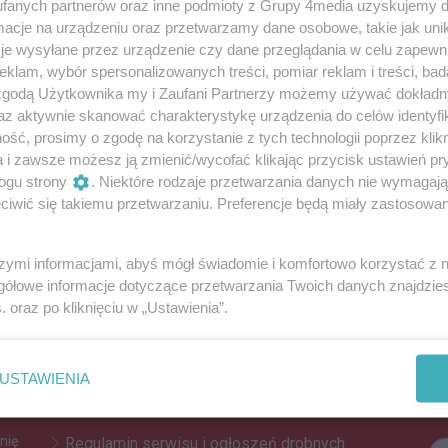
fanych partnerów oraz inne podmioty z Grupy 4media uzyskujemy d
cje na urządzeniu oraz przetwarzamy dane osobowe, takie jak unika
je wysyłane przez urządzenie czy dane przeglądania w celu zapewn
owy (23.12.2023)
klam, wybór spersonalizowanych treści, pomiar reklam i treści, bad
 zgodą Użytkownika my i Zaufani Partnerzy możemy używać dokład
az aktywnie skanować charakterystykę urządzenia do celów identyfi
ść, prosimy o zgodę na korzystanie z tych technologii poprzez klikn
a i zawsze możesz ją zmienić/wycofać klikając przycisk ustawień pr
Reklama
ogu strony
. Niektóre rodzaje przetwarzania danych nie wymagaj
iwić się takiemu przetwarzaniu. Preferencje będą miały zastosowania
REKLAMA
szymi informacjami, abyś mógł świadomie i komfortowo korzystać z
gółowe informacje dotyczące przetwarzania Twoich danych znajdzi
Z
s
. oraz po kliknięciu w „Ustawienia”.
Kontakt
Do
Reklama
po
USTAWIENIA
Patronat
Za
Dane firmowe
nię
Regulamin serwisu i ogłoszeń drobnych