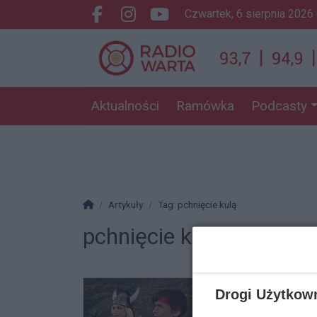
czwartek, 6 sierpnia 2026
Facebook.com
Instagram.com
Youtube.com
Aktualności
Ramówka
Podcasty
Strona główna
Artykuły
Tag: pchnięcie kulą
pchnięcie kulą
Drogi Użytkow