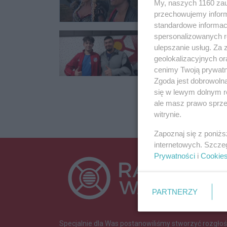
My, naszych 1160 zau
przechowujemy informa
standardowe informac
Magazyn sport
spersonalizowanych re
ulepszanie usług. Za
23.12.2023 10:55
geolokalizacyjnych or
cenimy Twoją prywatno
Zgoda jest dobrowoln
się w lewym dolnym r
ale masz prawo sprzec
witrynie.
Zapoznaj się z poniż
internetowych. Szcze
Prywatności
i
Cookie
PARTNERZY
Specjalnie dla Was postanowiliśmy stworzyć rozgłoś