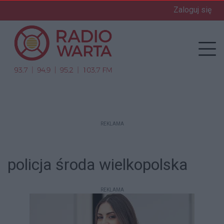
Zaloguj się
enu
Prz
REKLAMA
policja środa wielkopolska
REKLAMA