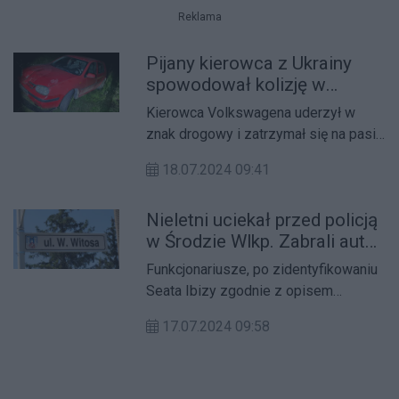
Reklama
Pijany kierowca z Ukrainy
spowodował kolizję w
Połażejewie
Kierowca Volkswagena uderzył w
znak drogowy i zatrzymał się na pasie
wyłączonym z ruchu.
18.07.2024 09:41
Nieletni uciekał przed policją
w Środzie Wlkp. Zabrali auto
babci na przejażdżkę
Funkcjonariusze, po zidentyfikowaniu
Seata Ibizy zgodnie z opisem
zgłaszającego, rozpoczęli próbę
17.07.2024 09:58
zatrzymania pojazdu.