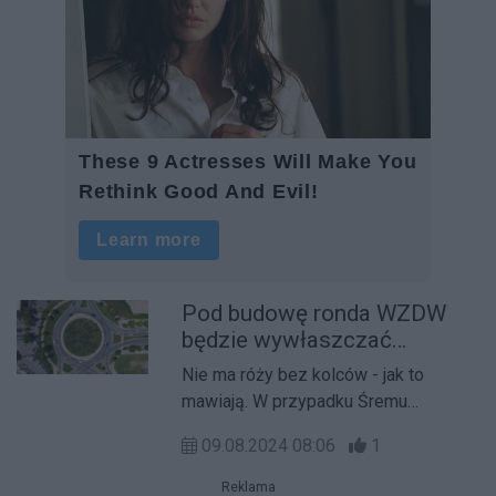
Pod budowę ronda WZDW
będzie wywłaszczać
właścicieli gruntów?
Nie ma róży bez kolców - jak to
mawiają. W przypadku Śremu
powiedzenie to sprawdza się
09.08.2024 08:06
1
idealnie. Ponieważ chcąc budować
nowe rondo, które poprawi
Reklama