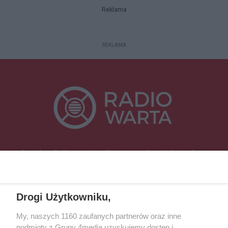
Reklama
REKLAMA
Specjalnie dla Was postanowiliśmy stworzyć rozgłośnię radiową
zajmującą się sprawami mieszkańców naszego regionu.
Nadajemy na
częstotliwościach: 93.7 FM, 95.2 FM, 103.7 FM, 94.9 FM dla mieszkańców
wschodniej i południowej Wielkopolski (Września, Środa Wlkp., Słupca,
Drogi Użytkowniku,
Śrem, Jarocin, Gniezno, Ostrów Wlkp.).
My, naszych 1160 zaufanych partnerów oraz inne
podmioty z Grupy 4media uzyskujemy dostęp i