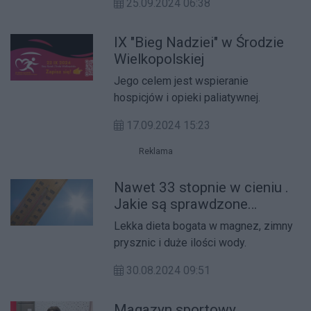
25.09.2024 06:38
IX "Bieg Nadziei" w Środzie
Wielkopolskiej
Jego celem jest wspieranie
hospicjów i opieki paliatywnej.
17.09.2024 15:23
Reklama
Nawet 33 stopnie w cieniu .
Jakie są sprawdzone
sposoby na upalne dni?
Lekka dieta bogata w magnez, zimny
prysznic i duże ilości wody.
30.08.2024 09:51
Magazyn sportowy