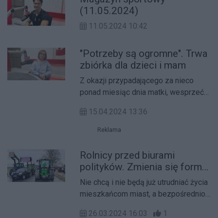
(11.05.2024)
11.05.2024 10:42
"Potrzeby są ogromne". Trwa
zbiórka dla dzieci i mam
Z okazji przypadającego za nieco
ponad miesiąc dnia matki, wesprzeć
można domy dziecka i właśnie - domy
15.04.2024 13:36
samotnych matek.
Reklama
Rolnicy przed biurami
polityków. Zmienia się forma
protestu
Nie chcą i nie będą już utrudniać życia
mieszkańcom miast, a bezpośrednio -
politykom. Tym razem rolnicy spotkają
26.03.2024 16:03
1
się przed biurami posłów i senatorów.