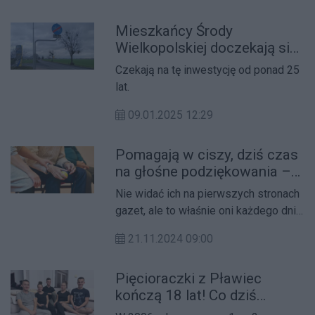
w ramach bezpłatnego limitu 59 minut.
Mieszkańcy Środy
Wielkopolskiej doczekają się
ścieżki rowerowej?
Czekają na tę inwestycję od ponad 25
lat.
09.01.2025 12:29
Pomagają w ciszy, dziś czas
na głośne podziękowania –
Dzień Pracownika
Nie widać ich na pierwszych stronach
Socjalnego
gazet, ale to właśnie oni każdego dnia
zmieniają życie ludzi na lepsze.
21.11.2024 09:00
Pięcioraczki z Pławiec
kończą 18 lat! Co dziś
słychać u rodzeństwa?