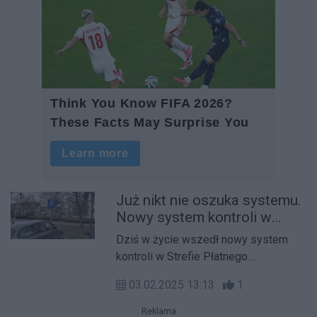
Już nikt nie oszuka systemu.
Nowy system kontroli w
Strefie Płatnego Parkowania
Dziś w życie wszedł nowy system
w Środzie Wielkopolskiej
kontroli w Strefie Płatnego
Parkowania w Środzie Wielkopolskiej.
03.02.2025 13:13
1
Ułatwia on wykrywanie kierowców,
którzy próbują parkować kilkukrotnie
Reklama