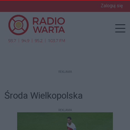
Zaloguj się
enu
Prz
REKLAMA
Środa Wielkopolska
REKLAMA