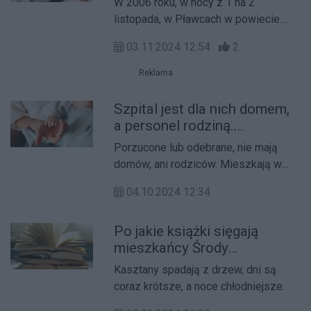
W 2006 roku, w nocy z 1 na 2
listopada, w Pławcach w powiecie
średzkim na świat przyszły
03.11.2024 12:54
2
pięcioraczki.
Reklama
Szpital jest dla nich domem,
a personel rodziną.
Porzucone dzieci mieszkają
Porzucone lub odebrane, nie mają
na oddziałach
domów, ani rodziców. Mieszkają w
noworodkowych
szpitalach.
04.10.2024 12:34
Po jakie książki sięgają
mieszkańcy Środy
Wielkopolskiej?
Kasztany spadają z drzew, dni są
coraz krótsze, a noce chłodniejsze.