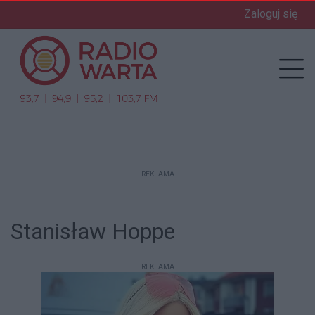
Zaloguj się
enu
Prz
REKLAMA
Stanisław Hoppe
REKLAMA