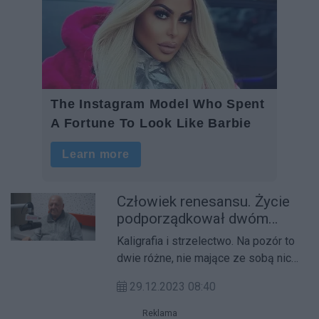
Człowiek renesansu. Życie
podporządkował dwóm
wielkim pasjom
Kaligrafia i strzelectwo. Na pozór to
dwie różne, nie mające ze sobą nic
wspólnego profesje. Jest jednak coś,
29.12.2023 08:40
co je łączy - koncentracja.
Reklama