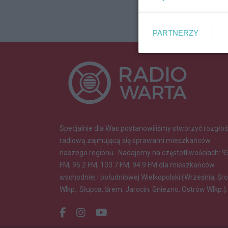
PARTNERZY
Specjalnie dla Was postanowiliśmy stworzyć rozgłoś
radiową zajmującą się sprawami mieszkańców
naszego regionu.
Nadajemy na częstotliwościach: 9
FM, 95.2 FM, 103.7 FM, 94.9 FM dla mieszkańców
wschodniej i południowej Wielkopolski (Września, Śr
Wlkp., Słupca, Śrem, Jarocin, Gniezno, Ostrów Wlkp.).
Facebook.com
Instagram.com
Youtube.com