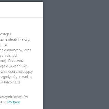
ostęp i
lne identyfikatory,
iania
anie odbiorców oraz
nych danych
kacji. Ponieważ
ięcie „Akceptuję”.
ywatności znajdujący
ą zgody użytkownika,
 tylko na tej
 naszych serwisów
esz w
Polityce