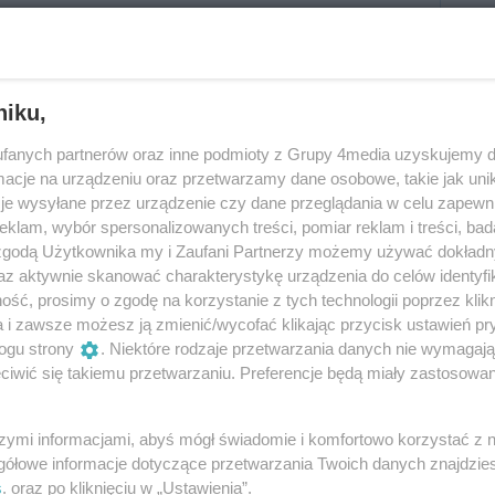
owy (18.05.2024)
niku,
fanych partnerów oraz inne podmioty z Grupy 4media uzyskujemy d
cje na urządzeniu oraz przetwarzamy dane osobowe, takie jak unika
Reklama
je wysyłane przez urządzenie czy dane przeglądania w celu zapewn
klam, wybór spersonalizowanych treści, pomiar reklam i treści, bad
owy (02.03.2024)
 zgodą Użytkownika my i Zaufani Partnerzy możemy używać dokład
az aktywnie skanować charakterystykę urządzenia do celów identyfi
ść, prosimy o zgodę na korzystanie z tych technologii poprzez klikn
a i zawsze możesz ją zmienić/wycofać klikając przycisk ustawień pr
ogu strony
. Niektóre rodzaje przetwarzania danych nie wymagaj
iwić się takiemu przetwarzaniu. Preferencje będą miały zastosowania
owy (14.10.2023)
szymi informacjami, abyś mógł świadomie i komfortowo korzystać z
gółowe informacje dotyczące przetwarzania Twoich danych znajdzi
s
. oraz po kliknięciu w „Ustawienia”.