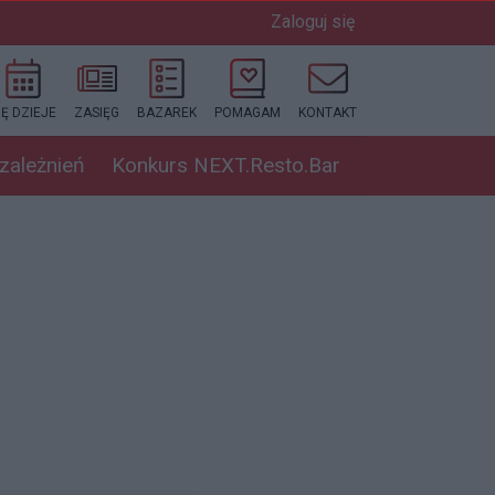
Zaloguj się
IĘ DZIEJE
ZASIĘG
BAZAREK
POMAGAM
KONTAKT
uzależnień
Konkurs NEXT.Resto.Bar