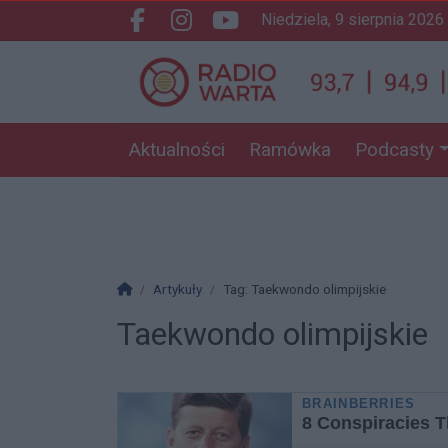
niedziela, 9 sierpnia 2026
Facebook.com
Instagram.com
Youtube.com
Aktualności
Ramówka
Podcasty
Strona główna
Artykuły
Tag: Taekwondo olimpijskie
Taekwondo olimpijskie