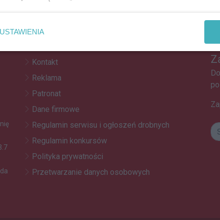
REKLAMA
USTAWIENIA
Z
Kontakt
Do
Reklama
po
Patronat
Za
Dane firmowe
nię
Regulamin serwisu i ogłoszeń drobnych
Regulamin konkursów
3.7
Polityka prywatności
oda
Przetwarzanie danych osobowych