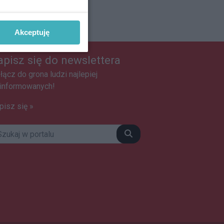
Akceptuję
apisz się do newslettera
łącz do grona ludzi najlepiej
informowanych!
pisz się »
Szukaj