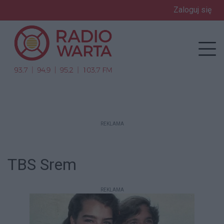
Zaloguj się
enu
Prz
REKLAMA
TBS Srem
REKLAMA