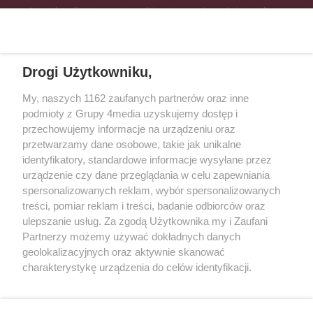
Specjalnie dla Was postanowiliśmy stworzyć rozgłośnię radiową
zajmującą się sprawami mieszkańców naszego regionu.
Nadajemy na
częstotliwościach: 93.7 FM, 95.2 FM, 103.7 FM, 94.9 FM dla mieszkańców
wschodniej i południowej Wielkopolski (Września, Środa Wlkp., Słupca,
Drogi Użytkowniku,
Śrem, Jarocin, Gniezno, Ostrów Wlkp.).
My, naszych 1162 zaufanych partnerów oraz inne
podmioty z Grupy 4media uzyskujemy dostęp i
Kontakt
Reklama
Patronat
Dane firmowe
przechowujemy informacje na urządzeniu oraz
Regulamin serwisu i ogłoszeń drobnych
przetwarzamy dane osobowe, takie jak unikalne
Regulamin konkursów
Polityka prywatności
identyfikatory, standardowe informacje wysyłane przez
Przetwarzanie danych osobowych
urządzenie czy dane przeglądania w celu zapewniania
spersonalizowanych reklam, wybór spersonalizowanych
treści, pomiar reklam i treści, badanie odbiorców oraz
Zapisz się do newslettera
ulepszanie usług. Za zgodą Użytkownika my i Zaufani
Dołącz do grona ludzi najlepiej poinformowanych!
Partnerzy możemy używać dokładnych danych
geolokalizacyjnych oraz aktywnie skanować
Zapisz się »
charakterystykę urządzenia do celów identyfikacji.
Ponieważ cenimy Twoją prywatność, prosimy o zgodę na
korzystanie z tych technologii poprzez kliknięcie
Szukaj