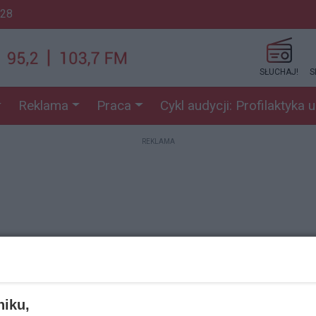
:28
SŁUCHAJ!
S
Reklama
Praca
Cykl audycji: Profilaktyka 
REKLAMA
REKLAMA
niku,