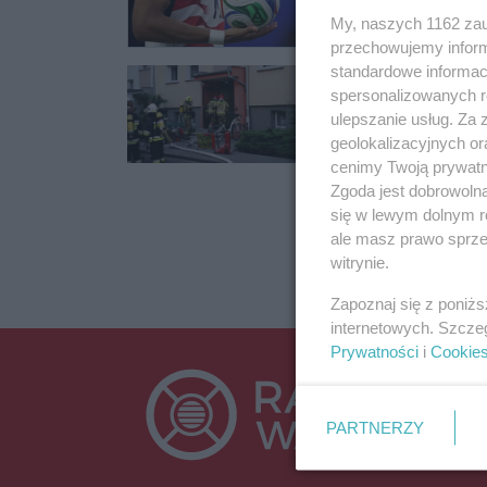
My, naszych 1162 zau
przechowujemy informa
standardowe informac
Gasili pożary,
spersonalizowanych re
ściągali koty 
ulepszanie usług. Za
2024
Działania strażaków
geolokalizacyjnych or
cenimy Twoją prywatno
15.01.2025 12:47
Zgoda jest dobrowoln
się w lewym dolnym r
ale masz prawo sprzec
witrynie.
Zapoznaj się z poniż
internetowych. Szcze
Prywatności
i
Cookie
PARTNERZY