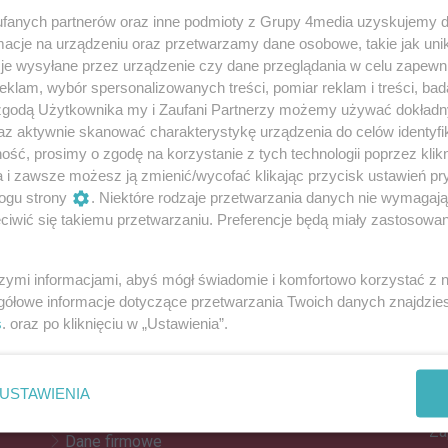
fanych partnerów oraz inne podmioty z Grupy 4media uzyskujemy d
cje na urządzeniu oraz przetwarzamy dane osobowe, takie jak unika
je wysyłane przez urządzenie czy dane przeglądania w celu zapewn
 pomagali przy wypadkach drogowych i
klam, wybór spersonalizowanych treści, pomiar reklam i treści, bad
z drzew. Strażacy z Wrześni podsumowali rok
 zgodą Użytkownika my i Zaufani Partnerzy możemy używać dokład
 nie byłyby możliwe gdyby nie sprzęt, którym dysponują.
az aktywnie skanować charakterystykę urządzenia do celów identyfi
ść, prosimy o zgodę na korzystanie z tych technologii poprzez klikn
a i zawsze możesz ją zmienić/wycofać klikając przycisk ustawień pr
ogu strony
. Niektóre rodzaje przetwarzania danych nie wymagaj
Reklama
iwić się takiemu przetwarzaniu. Preferencje będą miały zastosowania
REKLAMA
szymi informacjami, abyś mógł świadomie i komfortowo korzystać z
gółowe informacje dotyczące przetwarzania Twoich danych znajdzi
s
. oraz po kliknięciu w „Ustawienia”.
Z
Kontakt
Do
Reklama
po
USTAWIENIA
Patronat
Za
Dane firmowe