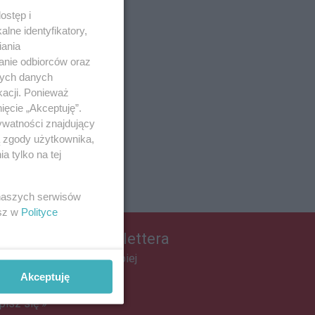
ostęp i
lne identyfikatory,
iania
anie odbiorców oraz
nych danych
kacji. Ponieważ
ięcie „Akceptuję”.
ywatności znajdujący
ą zgody użytkownika,
 tylko na tej
 naszych serwisów
esz w
Polityce
apisz się do newslettera
łącz do grona ludzi najlepiej
informowanych!
Akceptuję
pisz się »