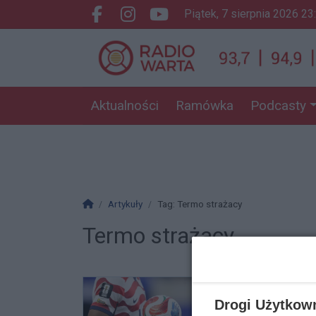
piątek, 7 sierpnia 2026 23
Facebook.com
Instagram.com
Youtube.com
Aktualności
Ramówka
Podcasty
Strona główna
Artykuły
Tag: Termo strażacy
Termo strażacy
Drogi Użytkow