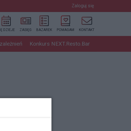
Zaloguj się
IĘ DZIEJE
ZASIĘG
BAZAREK
POMAGAM
KONTAKT
uzależnień
Konkurs NEXT.Resto.Bar