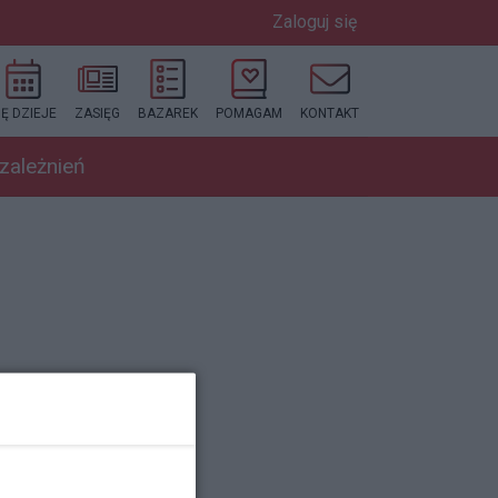
Zaloguj się
IĘ DZIEJE
ZASIĘG
BAZAREK
POMAGAM
KONTAKT
uzależnień