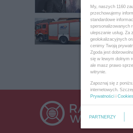
My, naszych 1160 zau
przechowujemy informa
standardowe informac
Tlenek węgla za
spersonalizowanych re
Jedna osoba, mężczy
ulepszanie usług. Za
węgla trafił do szpit
geolokalizacyjnych or
cenimy Twoją prywatno
14.04.2024 15:33
Zgoda jest dobrowoln
się w lewym dolnym r
ale masz prawo sprzec
witrynie.
Zapoznaj się z poniż
internetowych. Szcze
Prywatności
i
Cookie
PARTNERZY