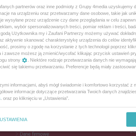
fanych partnerów oraz inne podmioty z Grupy 4media uzyskujemy d
cje na urządzeniu oraz przetwarzamy dane osobowe, takie jak unika
je wysyłane przez urządzenie czy dane przeglądania w celu zapewn
atakował. Jedna osoba trafiła do szpitala
klam, wybór spersonalizowanych treści, pomiar reklam i treści, bad
zna w wieku około 65-lat z objawami zatrucia tlenkiem
 zgodą Użytkownika my i Zaufani Partnerzy możemy używać dokład
ala.
az aktywnie skanować charakterystykę urządzenia do celów identyfi
ść, prosimy o zgodę na korzystanie z tych technologii poprzez klikn
a i zawsze możesz ją zmienić/wycofać klikając przycisk ustawień pr
ogu strony
. Niektóre rodzaje przetwarzania danych nie wymagaj
Reklama
iwić się takiemu przetwarzaniu. Preferencje będą miały zastosowania
REKLAMA
szymi informacjami, abyś mógł świadomie i komfortowo korzystać z
gółowe informacje dotyczące przetwarzania Twoich danych znajdzi
s
. oraz po kliknięciu w „Ustawienia”.
Z
Kontakt
Do
Reklama
po
USTAWIENIA
Patronat
Za
Dane firmowe