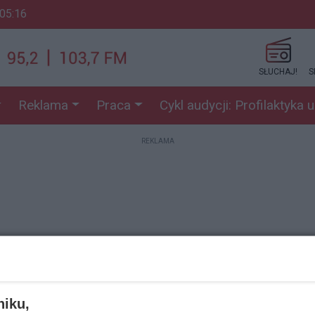
 05:16
SŁUCHAJ!
S
Reklama
Praca
Cykl audycji: Profilaktyka 
REKLAMA
REKLAMA
niku,