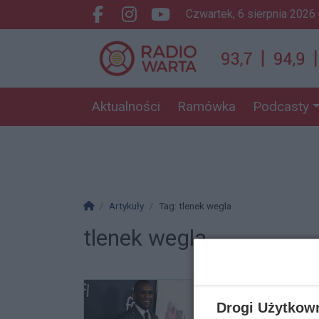
czwartek, 6 sierpnia 2026
Facebook.com
Instagram.com
Youtube.com
Aktualności
Ramówka
Podcasty
Strona główna
Artykuły
Tag: tlenek wegla
tlenek wegla
Drogi Użytkow