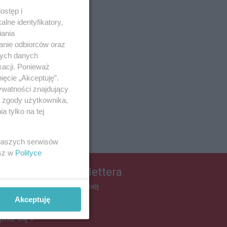
ostęp i
lne identyfikatory,
iania
anie odbiorców oraz
nych danych
kacji. Ponieważ
ięcie „Akceptuję”.
ywatności znajdujący
ą zgody użytkownika,
 tylko na tej
 naszych serwisów
esz w
Polityce
apisz się do newslettera
łącz do grona ludzi najlepiej
informowanych!
Akceptuję
pisz się »