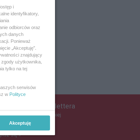
ostęp i
lne identyfikatory,
iania
anie odbiorców oraz
nych danych
kacji. Ponieważ
ięcie „Akceptuję”.
ywatności znajdujący
ą zgody użytkownika,
 tylko na tej
 naszych serwisów
esz w
Polityce
apisz się do newslettera
łącz do grona ludzi najlepiej
informowanych!
Akceptuję
pisz się »