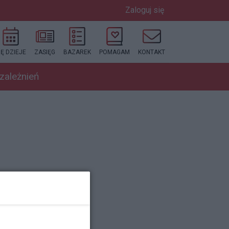
Zaloguj się
IĘ DZIEJE
ZASIĘG
BAZAREK
POMAGAM
KONTAKT
uzależnień