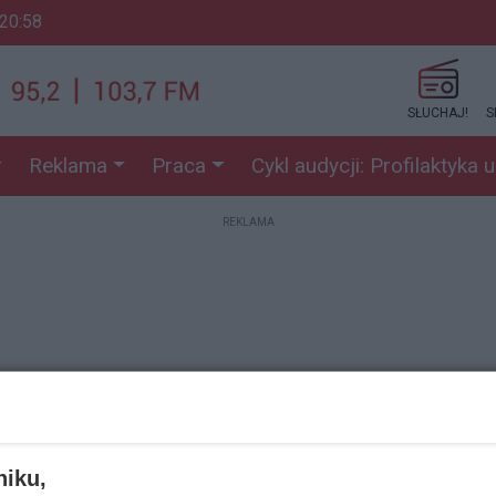
 20:58
SŁUCHAJ!
S
Reklama
Praca
Cykl audycji: Profilaktyka 
REKLAMA
REKLAMA
niku,