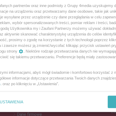
fanych partnerów oraz inne podmioty z Grupy 4media uzyskujemy d
cje na urządzeniu oraz przetwarzamy dane osobowe, takie jak unika
je wysyłane przez urządzenie czy dane przeglądania w celu zapewn
10-latkę, która topiła się w Salmonowie
klam, wybór spersonalizowanych treści, pomiar reklam i treści, bad
mostu, uratowali ją: policjant po służbie oraz kobieta
 zgodą Użytkownika my i Zaufani Partnerzy możemy używać dokład
laży.
az aktywnie skanować charakterystykę urządzenia do celów identyfi
ść, prosimy o zgodę na korzystanie z tych technologii poprzez klikn
29
2
a i zawsze możesz ją zmienić/wycofać klikając przycisk ustawień pr
ogu strony
. Niektóre rodzaje przetwarzania danych nie wymagaj
Reklama
iwić się takiemu przetwarzaniu. Preferencje będą miały zastosowania
REKLAMA
szymi informacjami, abyś mógł świadomie i komfortowo korzystać z
gółowe informacje dotyczące przetwarzania Twoich danych znajdzi
s
. oraz po kliknięciu w „Ustawienia”.
Z
Kontakt
Do
Reklama
po
USTAWIENIA
Patronat
Za
Dane firmowe