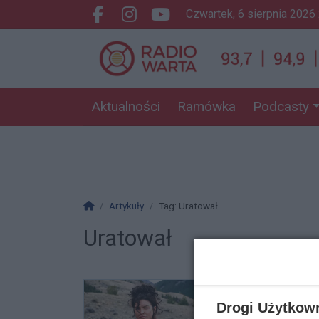
czwartek, 6 sierpnia 2026
Facebook.com
Instagram.com
Youtube.com
Aktualności
Ramówka
Podcasty
Strona główna
Artykuły
Tag: Uratował
Uratował
Drogi Użytkow