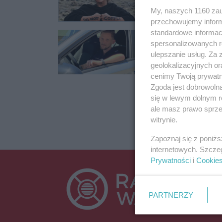
My, naszych 1160 zau
przechowujemy informa
standardowe informac
To on uratował 
spersonalizowanych re
10-latka spadła z po
ulepszanie usług. Za
wypoczywająca na p
geolokalizacyjnych or
cenimy Twoją prywatno
24.07.2024 11:
Zgoda jest dobrowoln
się w lewym dolnym r
ale masz prawo sprzec
witrynie.
Zapoznaj się z poniż
internetowych. Szcze
Prywatności
i
Cookie
PARTNERZY