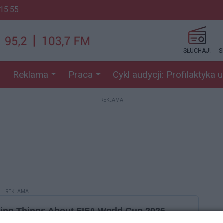
 15:55
SŁUCHAJ!
S
Reklama
Praca
Cykl audycji: Profilaktyka 
REKLAMA
REKLAMA