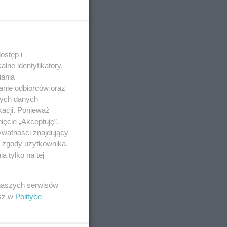
ostęp i
lne identyfikatory,
iania
anie odbiorców oraz
nych danych
kacji. Ponieważ
ięcie „Akceptuję”.
ywatności znajdujący
ą zgody użytkownika,
 tylko na tej
 naszych serwisów
esz w
Polityce