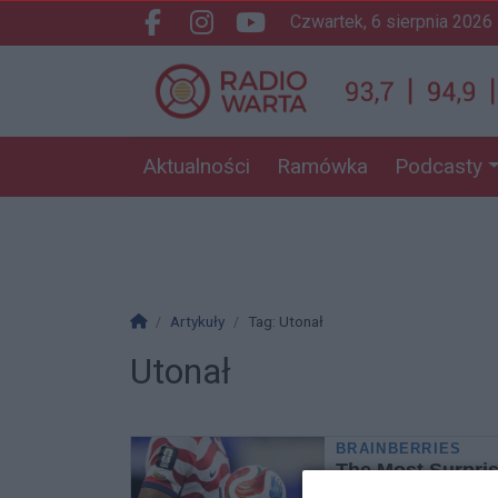
czwartek, 6 sierpnia 2026
Facebook.com
Instagram.com
Youtube.com
Aktualności
Ramówka
Podcasty
Strona główna
Artykuły
Tag: Utonał
Utonał