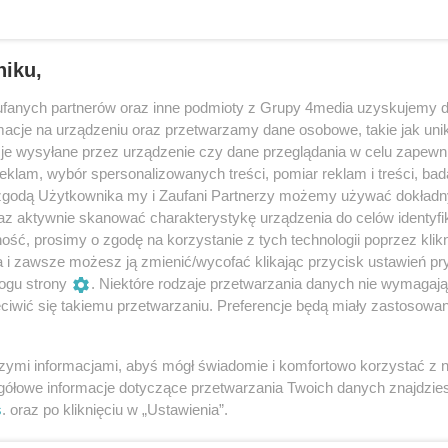
niku,
ł wyprawy nad rzekę w Rudzie Komorskiej.
oletni chłopiec
fanych partnerów oraz inne podmioty z Grupy 4media uzyskujemy d
w miejscowości Ruda Komorska w powiecie wrzesińskim
cje na urządzeniu oraz przetwarzamy dane osobowe, takie jak unika
go zdarzenia. Około godziny 22:00 służby ratunkowe
je wysyłane przez urządzenie czy dane przeglądania w celu zapewn
klam, wybór spersonalizowanych treści, pomiar reklam i treści, bad
e o zaginięciu nastolatka w rzece Prośnie.
 zgodą Użytkownika my i Zaufani Partnerzy możemy używać dokład
az aktywnie skanować charakterystykę urządzenia do celów identyfi
Reklama
ść, prosimy o zgodę na korzystanie z tych technologii poprzez klikn
a i zawsze możesz ją zmienić/wycofać klikając przycisk ustawień pr
y i stracił przytomność. Nie żyje 49-latek
ogu strony
. Niektóre rodzaje przetwarzania danych nie wymagaj
iwić się takiemu przetwarzaniu. Preferencje będą miały zastosowania
edia nad wodą, w tym sezonie w powiecie gnieźnieńskim.
szymi informacjami, abyś mógł świadomie i komfortowo korzystać z
gółowe informacje dotyczące przetwarzania Twoich danych znajdzi
s
. oraz po kliknięciu w „Ustawienia”.
REKLAMA